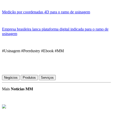
Medição por coordenadas 4D para o ramo de usinagem
Empresa brasileira lança plataforma digital indicada para o ramo de
usinagem
#Usinagem #Peerdustry #Ebook #MM
Negócios
Produtos
Serviços
Mais
Notícias MM