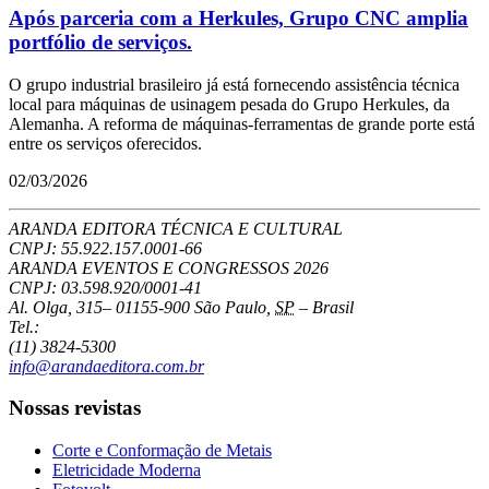
Após parceria com a Herkules, Grupo CNC amplia
portfólio de serviços.
O grupo industrial brasileiro já está fornecendo assistência técnica
local para máquinas de usinagem pesada do Grupo Herkules, da
Alemanha. A reforma de máquinas-ferramentas de grande porte está
entre os serviços oferecidos.
02/03/2026
ARANDA EDITORA TÉCNICA E CULTURAL
CNPJ: 55.922.157.0001-66
ARANDA EVENTOS E CONGRESSOS
2026
CNPJ: 03.598.920/0001-41
Al. Olga, 315
–
01155-900
São Paulo
,
SP
–
Brasil
Tel.:
(11) 3824-5300
info@arandaeditora.com.br
Nossas revistas
Corte e Conformação de Metais
Eletricidade Moderna