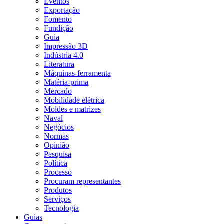
Eventos
Exportação
Fomento
Fundição
Guia
Impressão 3D
Indústria 4.0
Literatura
Máquinas-ferramenta
Matéria-prima
Mercado
Mobilidade elétrica
Moldes e matrizes
Naval
Negócios
Normas
Opinião
Pesquisa
Política
Processo
Procuram representantes
Produtos
Serviços
Tecnologia
Guias