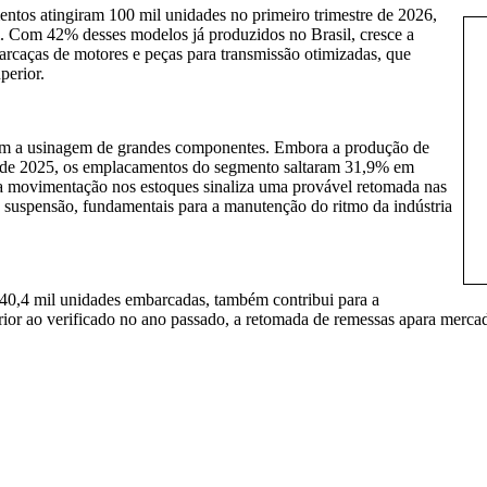
mentos atingiram 100 mil unidades no primeiro trimestre de 2026,
. Com 42% desses modelos já produzidos no Brasil, cresce a
arcaças de motores e peças para transmissão otimizadas, que
perior.
ctam a usinagem de grandes componentes. Embora a produção de
o de 2025, os emplacamentos do segmento saltaram 31,9% em
sa movimentação nos estoques sinaliza uma provável retomada nas
e suspensão, fundamentais para a manutenção do ritmo da indústria
0,4 mil unidades embarcadas, também contribui para a
ferior ao verificado no ano passado, a retomada de remessas apara mer