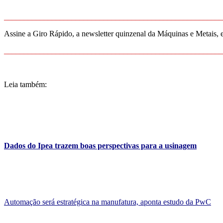
_______________________________________________________
Assine a Giro Rápido, a newsletter quinzenal da Máquinas e Metais, 
_______________________________________________________
Leia também:
Dados do Ipea trazem boas perspectivas para a usinagem
Automação será estratégica na manufatura, aponta estudo da PwC