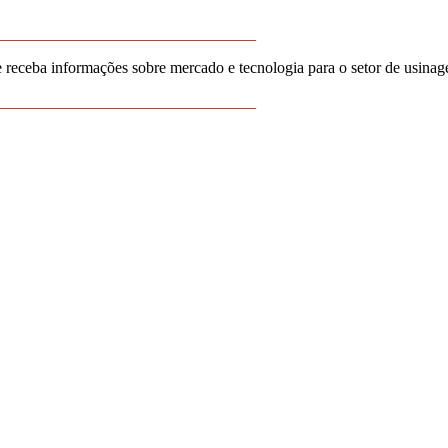
________________________________
e receba informações sobre mercado e tecnologia para o setor de usina
________________________________