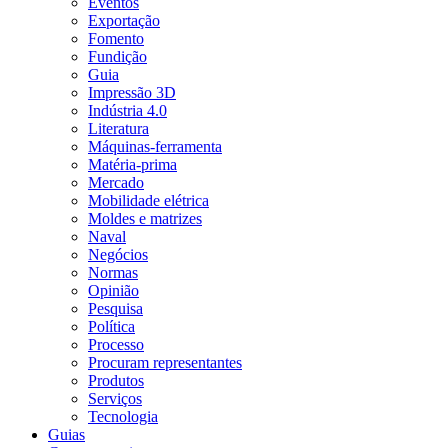
Eventos
Exportação
Fomento
Fundição
Guia
Impressão 3D
Indústria 4.0
Literatura
Máquinas-ferramenta
Matéria-prima
Mercado
Mobilidade elétrica
Moldes e matrizes
Naval
Negócios
Normas
Opinião
Pesquisa
Política
Processo
Procuram representantes
Produtos
Serviços
Tecnologia
Guias