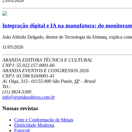
25/05/2026
Integração digital e IA na manufatura: do monitoramen
João Alfredo Delgado, diretor de Tecnologia da Abimaq, explica como
11/05/2026
ARANDA EDITORA TÉCNICA E CULTURAL
CNPJ: 55.922.157.0001-66
ARANDA EVENTOS E CONGRESSOS
2026
CNPJ: 03.598.920/0001-41
Al. Olga, 315
–
01155-900
São Paulo
,
SP
–
Brasil
Tel.:
(11) 3824-5300
info@arandaeditora.com.br
Nossas revistas
Corte e Conformação de Metais
Eletricidade Moderna
Fotovolt