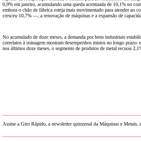
0,9% em janeiro, acumulando uma queda acentuada de 10,1% no compar
embora o chão de fábrica esteja mais movimentado para atender ao 
cresceu 10,7% —, a renovação de máquinas e a expansão de capacidad
No acumulado de doze meses, a demanda por bens industriais estabiliz
correlatos à usinagem mostram desempenhos mistos no longo prazo: 
nos últimos doze meses, o segmento de produtos de metal recuou 2,1
_______________________________________________________
Assine a Giro Rápido, a newsletter quinzenal da Máquinas e Metais, 
_______________________________________________________