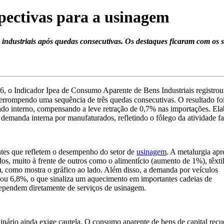
pectivas para a usinagem
dustriais após quedas consecutivas. Os destaques ficaram com os se
26, o Indicador Ipea de Consumo Aparente de Bens Industriais registr
nterrompendo uma sequência de três quedas consecutivas. O resultado 
ado interno, compensando a leve retração de 0,7% nas importações. Ela
 demanda interna por manufaturados, refletindo o fôlego da atividade fab
tes que refletem o desempenho do setor de
usinagem
. A metalurgia apr
os, muito à frente de outros como o alimentício (aumento de 1%), têxti
, como mostra o gráfico ao lado. Além disso, a demanda por veículos
ou 6,8%, o que sinaliza um aquecimento em importantes cadeias de
ependem diretamente de serviços de usinagem.
nário ainda exige cautela. O consumo aparente de bens de capital rec