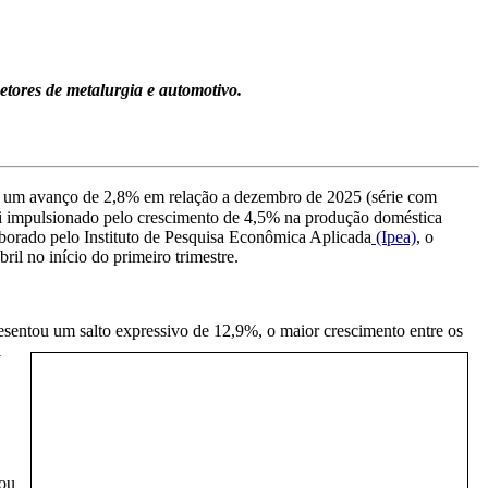
tores de metalurgia e automotivo.
ou um avanço de 2,8% em relação a dezemb
ro de 2025 (série com
foi impulsionado pelo crescimento de 4,5% na produção doméstica
borado pelo Instituto de Pesquisa Econômica Aplicada
(Ipea)
, o
ril no início do primeiro trimestre.
esentou um salto
expressivo de 12,9%, o maior crescimento entre os
l
uou