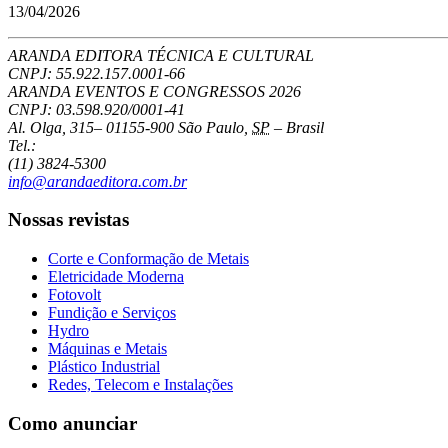
13/04/2026
ARANDA EDITORA TÉCNICA E CULTURAL
CNPJ: 55.922.157.0001-66
ARANDA EVENTOS E CONGRESSOS
2026
CNPJ: 03.598.920/0001-41
Al. Olga, 315
–
01155-900
São Paulo
,
SP
–
Brasil
Tel.:
(11) 3824-5300
info@arandaeditora.com.br
Nossas revistas
Corte e Conformação de Metais
Eletricidade Moderna
Fotovolt
Fundição e Serviços
Hydro
Máquinas e Metais
Plástico Industrial
Redes, Telecom e Instalações
Como anunciar