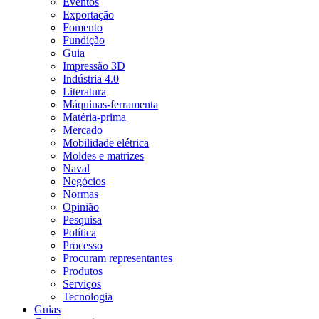
Eventos
Exportação
Fomento
Fundição
Guia
Impressão 3D
Indústria 4.0
Literatura
Máquinas-ferramenta
Matéria-prima
Mercado
Mobilidade elétrica
Moldes e matrizes
Naval
Negócios
Normas
Opinião
Pesquisa
Política
Processo
Procuram representantes
Produtos
Serviços
Tecnologia
Guias