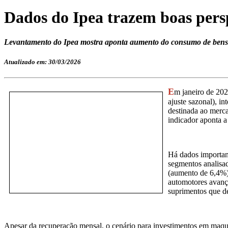
Dados do Ipea trazem boas pers
Levantamento do Ipea mostra aponta aumento do consumo de bens in
Atualizado em: 30/03/2026
E
m janeiro de 20
ajuste sazonal), i
destinada ao merc
indicador aponta a
Há dados importan
segmentos analisad
(aumento de 6,4%)
automotores avanç
suprimentos que d
Apesar da recuperação mensal, o cenário para investimentos em maqui