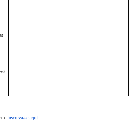
es
ash
gem.
Inscreva-se aqui
.