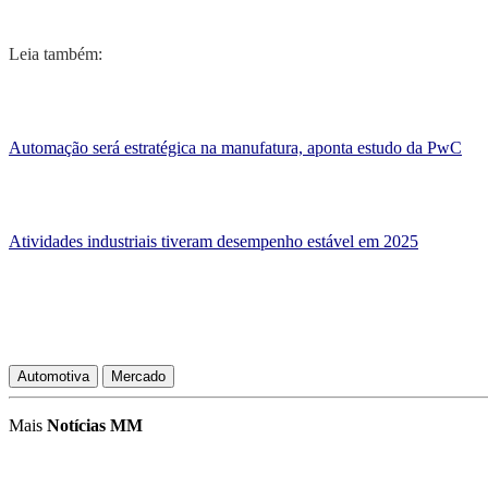
Leia também:
Automação será estratégica na manufatura, aponta estudo da PwC
Atividades industriais tiveram desempenho estável em 2025
Automotiva
Mercado
Mais
Notícias MM