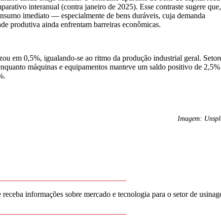
ativo interanual (contra janeiro de 2025). Esse contraste sugere que,
consumo imediato — especialmente de bens duráveis, cuja demanda
e produtiva ainda enfrentam barreiras econômicas.
ou em 0,5%, igualando-se ao ritmo da produção industrial geral. Setor
enquanto máquinas e equipamentos manteve um saldo positivo de 2,5%
%.
Imagem: Unspl
________________________________
e receba informações sobre mercado e tecnologia para o setor de usina
________________________________