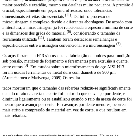
maior precisão e exatidão, mesmo em detalhes muito pequenos. A precisão é
crucial, especialmente em peças microfresadas, onde tolerâncias
(11)
dimensionais estreitas são essenciais
. Definir o processo de
microusinagem é complexo devido a diferentes abordagens. De acordo com
a literatura, a microusinagem já foi relacionada à espessura mínima de corte
(6)
e às dimensões dos grãos do material
, considerando o tamanho da
(11)
ferramenta utilizada
. Também foram destacadas semelhanças e
(7)
especificidades entre a usinagem convencional e a microusinagem
.
Os aços-ferramenta H13 são usados na fabricação de moldes para fundição
sob pressão, matrizes de forjamento e ferramentas para extrusão a quente,
(3)
entre outras
. Em estudos sobre o microfresamento do aço AISI H13
foram usadas ferramentas de metal duro com diâmetro de 900 μm
(Aramcharoen e Mativenga, 2009).Os resulta-
tados mostraram que o tamanho das rebarbas reduziu-se significativamente
quando o raio da aresta de corte foi maior do que o avanço por dente, e
diminuiu ligeiramente ou se estabilizou quando o raio da aresta de corte foi
menor que o avanço por dente. Em avanços por dente menores, ocorreu
mais atrito e compressão do material em vez de corte, o que resultou em
mais rebarbas.