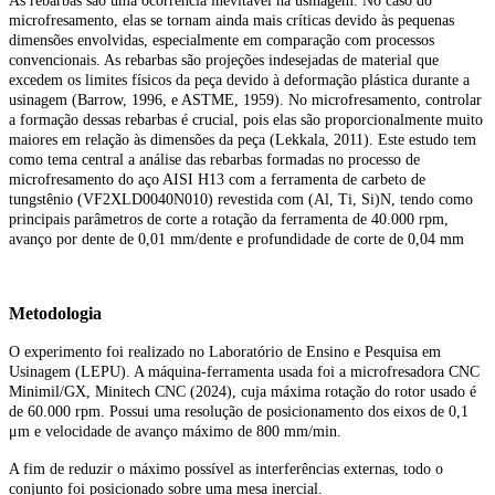
As rebarbas são uma ocorrência inevitável na usinagem. No caso do
microfresamento, elas se tornam ainda mais críticas devido às pequenas
dimensões envolvidas, especialmente em comparação com processos
convencionais. As rebarbas são projeções indesejadas de material que
excedem os limites físicos da peça devido à deformação plástica durante a
usinagem (Barrow, 1996, e ASTME, 1959). No microfresamento, controlar
a formação dessas rebarbas é crucial, pois elas são proporcionalmente muito
maiores em relação às dimensões da peça (Lekkala, 2011). Este estudo tem
como tema central a análise das rebarbas formadas no processo de
microfresamento do aço AISI H13 com a ferramenta de carbeto de
tungstênio (VF2XLD0040N010) revestida com (Al, Ti, Si)N, tendo como
principais parâmetros de corte a rotação da ferramenta de 40.000 rpm,
avanço por dente de 0,01 mm/dente e profundidade de corte de 0,04 mm
Metodologia
O experimento foi realizado no Laboratório de Ensino e Pesquisa em
Usinagem (LEPU). A máquina-ferramenta usada foi a microfresadora CNC
Minimil/GX, Minitech CNC (2024), cuja máxima rotação do rotor usado é
de 60.000 rpm. Possui uma resolução de posicionamento dos eixos de 0,1
μm e velocidade de avanço máximo de 800 mm/min.
A fim de reduzir o máximo possível as interferências externas, todo o
conjunto foi posicionado sobre uma mesa inercial.