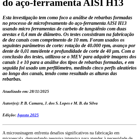
do aço-ferramenta AISI H13
Esta investigação tem como foco a análise de rebarbas formadas
no processo de microfresamento do aço-ferramenta AISI H13
usando micro ferramentas de carbeto de tungstênio com duas
arestas e 0,4 mm de diâmetro. Os testes consistiram na fabricação
de dez canais com comprimento de 10 mm. Foram usados os
seguintes parâmetros de corte: rotação de 40.000 rpm, avanço por
dente de 0,01 mm/dente e profundidade de corte de 40 μm. Com a
conclusão dos testes, utilizou-se o MEV para adquirir imagens dos
canais 1 e 10 para a análise dos tipos de rebarbas formadas, e em
seguida foi usado um perfilômetro, medindo cinco perfis aleatórios
ao longo dos canais, tendo como resultado as alturas das
rebarbas.
Atualizado em: 28/11/2025
Autor(es): P. B. Camara, J. dos S. Lopes e M. B. da Silva
Edição:
Agosto 2025
A microusinagem enfrenta desafios significativos na fabricação em
microescala, demandando pesquisa intensiva para atender à necessidade de