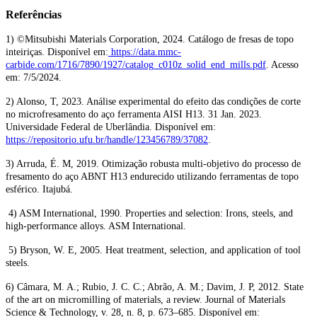
Referências
1) ©Mitsubishi Materials Corporation, 2024. Catálogo de fresas de topo
inteiriças. Disponível em:
https://data.mmc-
carbide.com/1716/7890/1927/catalog_c010z_solid_end_mills.pdf
. Acesso
em: 7/5/2024.
2) Alonso, T, 2023. Análise experimental do efeito das condições de corte
no microfresamento do aço ferramenta AISI H13. 31 Jan. 2023.
Universidade Federal de Uberlândia. Disponível em:
https://repositorio.ufu.br/handle/123456789/37082
.
3) Arruda, É. M, 2019. Otimização robusta multi-objetivo do processo de
fresamento do aço ABNT H13 endurecido utilizando ferramentas de topo
esférico. Itajubá.
4) ASM International, 1990. Properties and selection: Irons, steels, and
high-performance alloys. ASM International.
5) Bryson, W. E, 2005. Heat treatment, selection, and application of tool
steels.
6) Câmara, M. A.; Rubio, J. C. C.; Abrão, A. M.; Davim, J. P, 2012. State
of the art on micromilling of materials, a review. Journal of Materials
Science & Technology, v. 28, n. 8, p. 673–685. Disponível em: