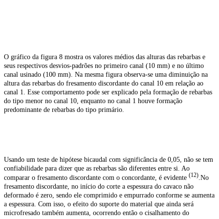
O gráfico da figura 8 mostra os valores médios das alturas das rebarbas e
seus respectivos desvios-padrões no primeiro canal (10 mm) e no último
canal usinado (100 mm). Na mesma figura observa-se uma diminuição na
altura das rebarbas do fresamento discordante do canal 10 em relação ao
canal 1. Esse comportamento pode ser explicado pela formação de rebarbas
do tipo menor no canal 10, enquanto no canal 1 houve formação
predominante de rebarbas do tipo primário.
Usando um teste de hipótese bicaudal com significância de 0,05, não se tem
confiabilidade para dizer que as rebarbas são diferentes entre si. Ao
(12)
comparar o fresamento discordante com o concordante, é evidente
.No
fresamento discordante, no início do corte a espessura do cavaco não
deformado é zero, sendo ele comprimido e empurrado conforme se aumenta
a espessura. Com isso, o efeito do suporte do material que ainda será
microfresado também aumenta, ocorrendo então o cisalhamento do