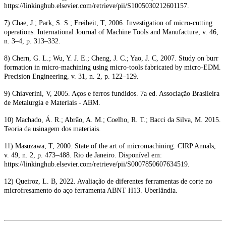
https://linkinghub.elsevier.com/retrieve/pii/S1005030212601157.
7) Chae, J.; Park, S. S.; Freiheit, T, 2006. Investigation of micro-cutting
operations. International Journal of Machine Tools and Manufacture, v. 46,
n. 3–4, p. 313–332.
8) Chern, G. L.; Wu, Y. J. E.; Cheng, J. C.; Yao, J. C, 2007. Study on burr
formation in micro-machining using micro-tools fabricated by micro-EDM.
Precision Engineering, v. 31, n. 2, p. 122–129.
9) Chiaverini, V, 2005. Aços e ferros fundidos. 7a ed. Associação Brasileira
de Metalurgia e Materiais - ABM.
10) Machado, Á. R.; Abrão, A. M.; Coelho, R. T.; Bacci da Silva, M. 2015.
Teoria da usinagem dos materiais.
11) Masuzawa, T, 2000. State of the art of micromachining. CIRP Annals,
v. 49, n. 2, p. 473–488. Rio de Janeiro. Disponível em:
https://linkinghub.elsevier.com/retrieve/pii/S0007850607634519.
12) Queiroz, L. B, 2022. Avaliação de diferentes ferramentas de corte no
microfresamento do aço ferramenta ABNT H13. Uberlândia.