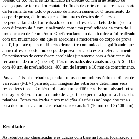
pressão de 0,6 MPa, sendo aplicado na direção contrária ao sentido de
avanço para se ter melhor contato do fluido de corte com as arestas de corte
da ferramenta em todo o processo de microfresamento. O faceamento do
corpo de prova, de forma que se diminua os desvios de planeza e
perpendicularidade, foi realizado com uma fresa de carbeto de tungstênio
com diâmetro de 3 mm, finalizando com uma profundidade de corte de 1
μm e avanço de 40 mm/min. O referenciamento da microfresa foi realizado
com um multímetro, em que se aproxima a microfresa do corpo de prova
em 0,1 μm até que o multímetro demonstre continuidade, significando que
a microfresa encostou no corpo de prova, tornando este o referenciamento.
Os parâmetros de corte foram escolhidos juntamente com a fabricante da
ferramenta de corte (tabela 4). Foram usinados dez canais no aço AISI H13
com 40 μm de profundidade, 400 μm de largura e 10 mm de comprimento.
Para a análise das rebarbas geradas foi usado um microscópio eletrônico de
varredura (MEV) para adquirir imagens das rebarbas e determinar seus
respectivos tipos. Também foi usado um perfilômetro Form Talysurf Intra
da Taylor Robson, com o intuito de, a partir do perfil, adquirir a altura das
rebarbas. Foram realizadas cinco medições aleatórias ao longo dos canais
para determinar a altura das rebarbas nos canais 1 (10 mm) e 10 (100 mm).
Resultados
As rebarbas são classificadas e estudadas com base na forma, localização e