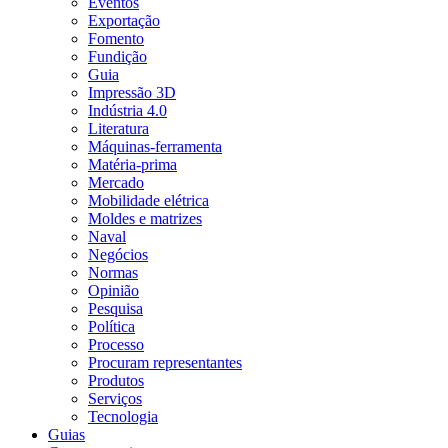
Eventos
Exportação
Fomento
Fundição
Guia
Impressão 3D
Indústria 4.0
Literatura
Máquinas-ferramenta
Matéria-prima
Mercado
Mobilidade elétrica
Moldes e matrizes
Naval
Negócios
Normas
Opinião
Pesquisa
Política
Processo
Procuram representantes
Produtos
Serviços
Tecnologia
Guias