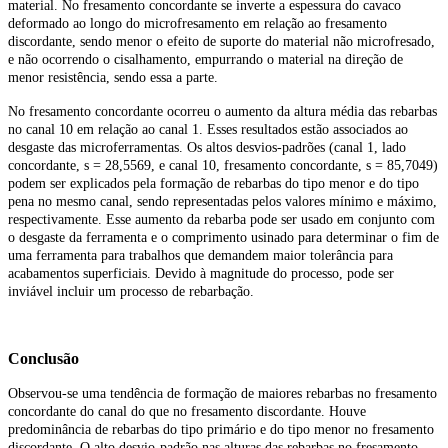
material. No fresamento concordante se inverte a espessura do cavaco
deformado ao longo do microfresamento em relação ao fresamento
discordante, sendo menor o efeito de suporte do material não microfresado,
e não ocorrendo o cisalhamento, empurrando o material na direção de
menor resistência, sendo essa a parte.
No fresamento concordante ocorreu o aumento da altura média das rebarbas
no canal 10 em relação ao canal 1. Esses resultados estão associados ao
desgaste das microferramentas. Os altos desvios-padrões (canal 1, lado
concordante, s = 28,5569, e canal 10, fresamento concordante, s = 85,7049)
podem ser explicados pela formação de rebarbas do tipo menor e do tipo
pena no mesmo canal, sendo representadas pelos valores mínimo e máximo,
respectivamente. Esse aumento da rebarba pode ser usado em conjunto com
o desgaste da ferramenta e o comprimento usinado para determinar o fim de
uma ferramenta para trabalhos que demandem maior tolerância para
acabamentos superficiais. Devido à magnitude do processo, pode ser
inviável incluir um processo de rebarbação.
Conclusão
Observou-se uma tendência de formação de maiores rebarbas no fresamento
concordante do canal do que no fresamento discordante. Houve
predominância de rebarbas do tipo primário e do tipo menor no fresamento
discordante. O alto desvio-padrão nas alturas das rebarbas no fresamento