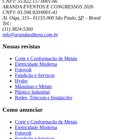
CNPJ: 55.922.157.0001-66
ARANDA EVENTOS E CONGRESSOS
2026
CNPJ: 03.598.920/0001-41
Al. Olga, 315
–
01155-900
São Paulo
,
SP
–
Brasil
Tel.:
(11) 3824-5300
info@arandaeditora.com.br
Nossas revistas
Corte e Conformação de Metais
Eletricidade Moderna
Fotovolt
Fundição e Serviços
Hydro
Máquinas e Metais
Plástico Industrial
Redes, Telecom e Instalações
Como anunciar
Corte e Conformação de Metais
Eletricidade Moderna
Fotovolt
Fundição e Serviços