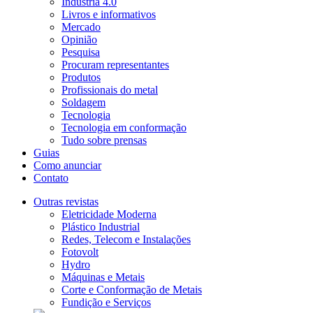
Indústria 4.0
Livros e informativos
Mercado
Opinião
Pesquisa
Procuram representantes
Produtos
Profissionais do metal
Soldagem
Tecnologia
Tecnologia em conformação
Tudo sobre prensas
Guias
Como anunciar
Contato
Outras revistas
Eletricidade Moderna
Plástico Industrial
Redes, Telecom e Instalações
Fotovolt
Hydro
Máquinas e Metais
Corte e Conformação de Metais
Fundição e Serviços