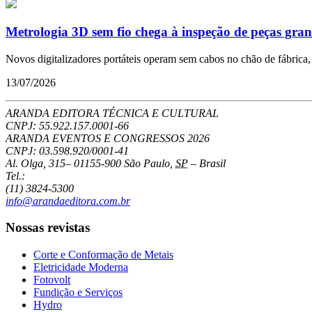
Metrologia 3D sem fio chega à inspeção de peças gra
Novos digitalizadores portáteis operam sem cabos no chão de fábrica, 
13/07/2026
ARANDA EDITORA TÉCNICA E CULTURAL
CNPJ: 55.922.157.0001-66
ARANDA EVENTOS E CONGRESSOS
2026
CNPJ: 03.598.920/0001-41
Al. Olga, 315
–
01155-900
São Paulo
,
SP
–
Brasil
Tel.:
(11) 3824-5300
info@arandaeditora.com.br
Nossas revistas
Corte e Conformação de Metais
Eletricidade Moderna
Fotovolt
Fundição e Serviços
Hydro