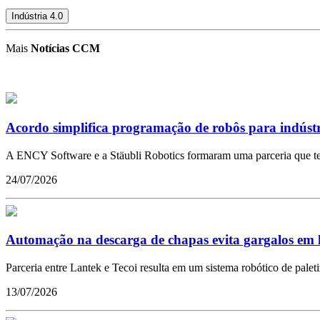
Indústria 4.0
Mais
Notícias CCM
Acordo simplifica programação de robôs para indústr
A ENCY Software e a Stäubli Robotics formaram uma parceria que tem 
24/07/2026
Automação na descarga de chapas evita gargalos em l
Parceria entre Lantek e Tecoi resulta em um sistema robótico de pal
13/07/2026