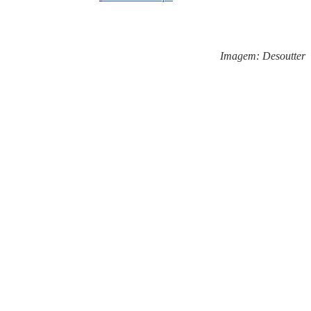
I
magem: Desoutter