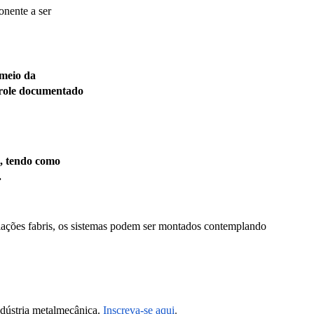
onente a ser
 meio da
ntrole documentado
s, tendo como
.
alações fabris, os sistemas podem ser montados contemplando
dústria metalmecânica.
Inscreva-se aqui
.