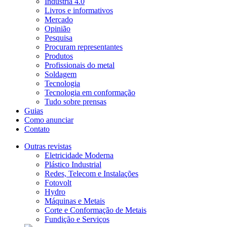
Indústria 4.0
Livros e informativos
Mercado
Opinião
Pesquisa
Procuram representantes
Produtos
Profissionais do metal
Soldagem
Tecnologia
Tecnologia em conformação
Tudo sobre prensas
Guias
Como anunciar
Contato
Outras revistas
Eletricidade Moderna
Plástico Industrial
Redes, Telecom e Instalações
Fotovolt
Hydro
Máquinas e Metais
Corte e Conformação de Metais
Fundição e Serviços