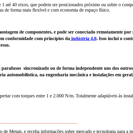
e 1 até 40 eixos, que podem ser posicionados próximo ou sobre o comp
s de forma mais flexível e com economia de espaço físico.
e montagem de componentes, e pode ser conectado remotamente por
 em conformidade com princípios da
indústria 4.0
. Isso inclui o co
esso.
s parafusos sincronizado ou de forma independente uns dos outro
ia automobilística, na engenharia mecânica e instalações em geral
ertar com torques entre 1 e 2.000 N/m. Totalmente adaptáveis às inst
_________________________________
de Metais, e receba informações sobre mercado e tecnologia para a in