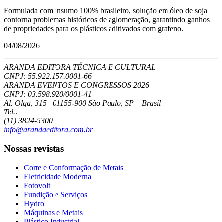
Formulada com insumo 100% brasileiro, solução em óleo de soja
contorna problemas históricos de aglomeração, garantindo ganhos
de propriedades para os plásticos aditivados com grafeno.
04/08/2026
ARANDA EDITORA TÉCNICA E CULTURAL
CNPJ: 55.922.157.0001-66
ARANDA EVENTOS E CONGRESSOS
2026
CNPJ: 03.598.920/0001-41
Al. Olga, 315
–
01155-900
São Paulo
,
SP
–
Brasil
Tel.:
(11) 3824-5300
info@arandaeditora.com.br
Nossas revistas
Corte e Conformação de Metais
Eletricidade Moderna
Fotovolt
Fundição e Serviços
Hydro
Máquinas e Metais
Plástico Industrial