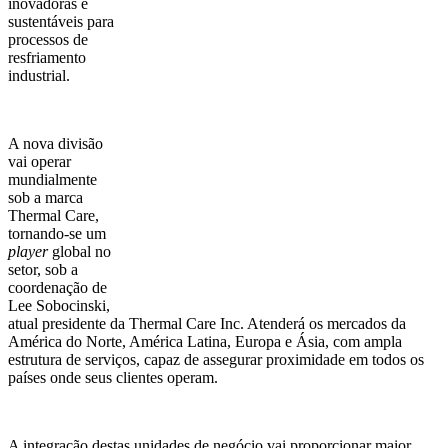
inovadoras e
sustentáveis para
processos de
resfriamento
industrial.
A nova divisão
vai operar
mundialmente
sob a marca
Thermal Care,
tornando-se um
player
global no
setor, sob a
coordenação de
Lee Sobocinski,
atual presidente da Thermal Care Inc. Atenderá os mercados da
América do Norte, América Latina, Europa e Ásia, com ampla
estrutura de serviços, capaz de assegurar proximidade em todos os
países onde seus clientes operam.
A integração destas unidades de negócio vai proporcionar maior