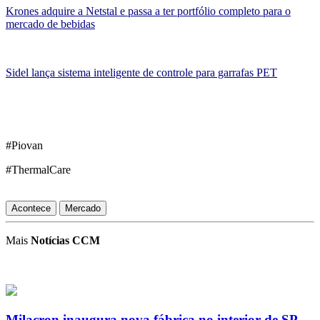
Krones adquire a Netstal e passa a ter portfólio completo para o
mercado de bebidas
Sidel lança sistema inteligente de controle para garrafas PET
#Piovan
#ThermalCare
Acontece
Mercado
Mais
Notícias CCM
Milacron inaugura nova fábrica no interior de SP