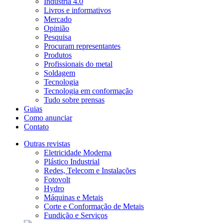
Indústria 4.0
Livros e informativos
Mercado
Opinião
Pesquisa
Procuram representantes
Produtos
Profissionais do metal
Soldagem
Tecnologia
Tecnologia em conformação
Tudo sobre prensas
Guias
Como anunciar
Contato
Outras revistas
Eletricidade Moderna
Plástico Industrial
Redes, Telecom e Instalações
Fotovolt
Hydro
Máquinas e Metais
Corte e Conformação de Metais
Fundição e Serviços