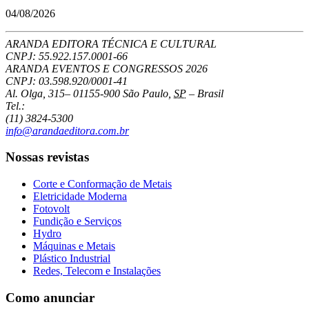
04/08/2026
ARANDA EDITORA TÉCNICA E CULTURAL
CNPJ: 55.922.157.0001-66
ARANDA EVENTOS E CONGRESSOS
2026
CNPJ: 03.598.920/0001-41
Al. Olga, 315
–
01155-900
São Paulo
,
SP
–
Brasil
Tel.:
(11) 3824-5300
info@arandaeditora.com.br
Nossas revistas
Corte e Conformação de Metais
Eletricidade Moderna
Fotovolt
Fundição e Serviços
Hydro
Máquinas e Metais
Plástico Industrial
Redes, Telecom e Instalações
Como anunciar