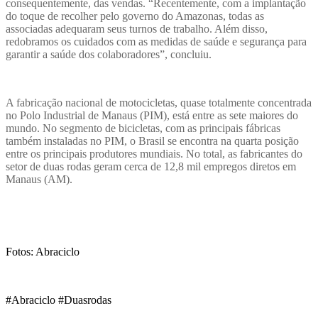
consequentemente, das vendas. “Recentemente, com a implantação
do toque de recolher pelo governo do Amazonas, todas as
associadas adequaram seus turnos de trabalho. Além disso,
redobramos os cuidados com as medidas de saúde e segurança para
garantir a saúde dos colaboradores”, concluiu.
A fabricação nacional de motocicletas, quase totalmente concentrada
no Polo Industrial de Manaus (PIM), está entre as sete maiores do
mundo. No segmento de bicicletas, com as principais fábricas
também instaladas no PIM, o Brasil se encontra na quarta posição
entre os principais produtores mundiais. No total, as fabricantes do
se
tor de
d
uas
r
odas geram cerca de 12,8 mil empregos diretos em
Manaus
(
AM
)
.
Fotos: Abraciclo
#Abraciclo #Duasrodas