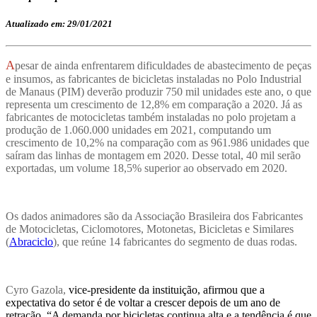
Atualizado em: 29/01/2021
A
pesar de ainda enfrentarem dificuldades de abastecimento de peças
e insumos, as fabricantes de bicicletas instaladas no Polo Industrial
de Manaus (PIM) deverão produzir 750 mil unidades este ano, o que
representa um crescimento de 12,8% em comparação a 2020. Já as
fabricantes de motocicletas também instaladas no polo projetam a
produção de 1.060.000 unidades em 2021, computando um
crescimento de 10,2% na comparação com as 961.986 unidades que
saíram das linhas de montagem em 2020. Desse total, 40 mil serão
exportadas, um volume 18,5% superior ao observado em 2020.
Os dados animadores são da Associação Brasileira dos Fabricantes
de Motocicletas, Ciclomotores, Motonetas, Bicicletas e Similares
(
Abraciclo
), que reúne 14 fabricantes do segmento de duas rodas.
Cyro Gazola,
vice-presidente da instituição, afirmou que a
expectativa do setor é de voltar a crescer depois de um ano de
retração. “A demanda por bicicletas continua alta e a tendência é que