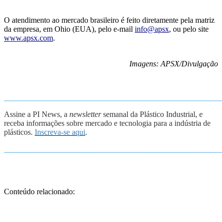
O atendimento ao mercado brasileiro é feito diretamente pela matriz
da empresa, em Ohio (EUA), pelo e-mail
info@apsx
, ou pelo site
www.apsx.com
.
Image
ns
:
APSX/
Divulgação
_______________________________________________________
Assine a PI News, a
newsletter
semanal da Plástico Industrial, e
receba informações sobre mercado e tecnologia para a indústria de
plásticos.
Inscreva-se aqui
.
_______________________________________________________
Conteúdo relacionado: