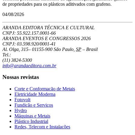
de propriedades para os plásticos aditivados com grafeno.
04/08/2026
ARANDA EDITORA TÉCNICA E CULTURAL
CNPJ: 55.922.157.0001-66
ARANDA EVENTOS E CONGRESSOS
2026
CNPJ: 03.598.920/0001-41
Al. Olga, 315
–
01155-900
São Paulo
,
SP
–
Brasil
Tel.:
(11) 3824-5300
info@arandaeditora.com.br
Nossas revistas
Corte e Conformação de Metais
Eletricidade Moderna
Fotovolt
Fundição e Serviços
Hydro
Máquinas e Metais
Plástico Industrial
Redes, Telecom e Instalações