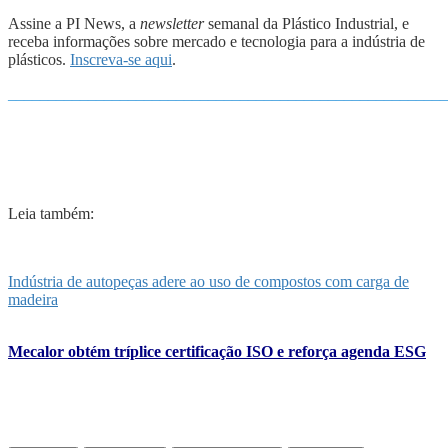
Assine a PI News, a
newsletter
semanal da Plástico Industrial, e
receba informações sobre mercado e tecnologia para a indústria de
plásticos.
Inscreva-se aqui
.
_______________________________________________________
Leia também:
Indústria de autopeças adere ao uso de compostos com carga de
madeira
Mecalor obtém tríplice certificação ISO e reforça agenda ESG