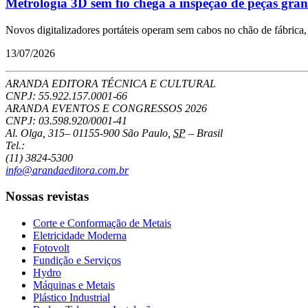
Metrologia 3D sem fio chega à inspeção de peças gra
Novos digitalizadores portáteis operam sem cabos no chão de fábrica, 
13/07/2026
ARANDA EDITORA TÉCNICA E CULTURAL
CNPJ: 55.922.157.0001-66
ARANDA EVENTOS E CONGRESSOS
2026
CNPJ: 03.598.920/0001-41
Al. Olga, 315
–
01155-900
São Paulo
,
SP
–
Brasil
Tel.:
(11) 3824-5300
info@arandaeditora.com.br
Nossas revistas
Corte e Conformação de Metais
Eletricidade Moderna
Fotovolt
Fundição e Serviços
Hydro
Máquinas e Metais
Plástico Industrial