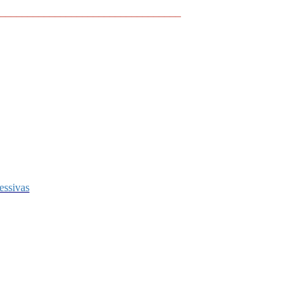
_________________________________
essivas