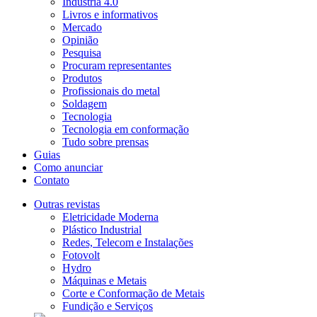
Indústria 4.0
Livros e informativos
Mercado
Opinião
Pesquisa
Procuram representantes
Produtos
Profissionais do metal
Soldagem
Tecnologia
Tecnologia em conformação
Tudo sobre prensas
Guias
Como anunciar
Contato
Outras revistas
Eletricidade Moderna
Plástico Industrial
Redes, Telecom e Instalações
Fotovolt
Hydro
Máquinas e Metais
Corte e Conformação de Metais
Fundição e Serviços