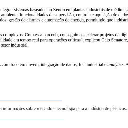
integrar sistemas baseados no Zenon em plantas industriais de médio e g
ambiente, funcionalidades de supervisão, controle e aquisição de dado
os, gestão de alarmes e automação de energia, permitindo que indúst
is complexos. Com essa parceria, conseguimos acelerar projetos de digit
lidade em tempo real para operações críticas”, explicou Caio Senatore,
setor industrial.
s com foco em nuvem, integração de dados, IoT industrial e
analytics
. 
___________________________
ba informações sobre mercado e tecnologia para a indústria de plásticos.
____________________________