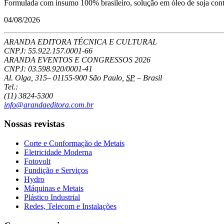
Formulada com insumo 100% brasileiro, solução em óleo de soja conto
04/08/2026
ARANDA EDITORA TÉCNICA E CULTURAL
CNPJ: 55.922.157.0001-66
ARANDA EVENTOS E CONGRESSOS
2026
CNPJ: 03.598.920/0001-41
Al. Olga, 315
–
01155-900
São Paulo
,
SP
–
Brasil
Tel.:
(11) 3824-5300
info@arandaeditora.com.br
Nossas revistas
Corte e Conformação de Metais
Eletricidade Moderna
Fotovolt
Fundição e Serviços
Hydro
Máquinas e Metais
Plástico Industrial
Redes, Telecom e Instalações