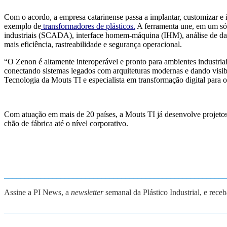
Com o acordo, a empresa catarinense passa a implantar, customizar e 
exemplo de
transformadores de plásticos.
A ferramenta une, em um só 
industriais (SCADA), interface homem-máquina (IHM), análise de dad
mais eficiência, rastreabilidade e segurança operacional.
“O Zenon é altamente interoperável e pronto para ambientes industria
conectando sistemas legados com arquiteturas modernas e dando visibi
Tecnologia da Mouts TI e especialista em transformação digital para o 
Com atuação em mais de 20 países, a Mouts TI já desenvolve projeto
chão de fábrica até o nível corporativo.
_______________________________________________________
Assine a PI News, a
newsletter
semanal da Plástico Industrial, e rece
_______________________________________________________