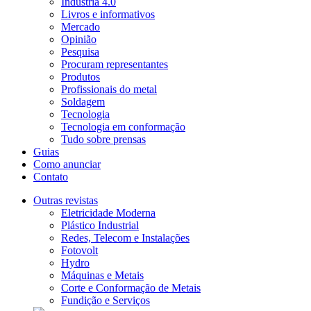
Indústria 4.0
Livros e informativos
Mercado
Opinião
Pesquisa
Procuram representantes
Produtos
Profissionais do metal
Soldagem
Tecnologia
Tecnologia em conformação
Tudo sobre prensas
Guias
Como anunciar
Contato
Outras revistas
Eletricidade Moderna
Plástico Industrial
Redes, Telecom e Instalações
Fotovolt
Hydro
Máquinas e Metais
Corte e Conformação de Metais
Fundição e Serviços