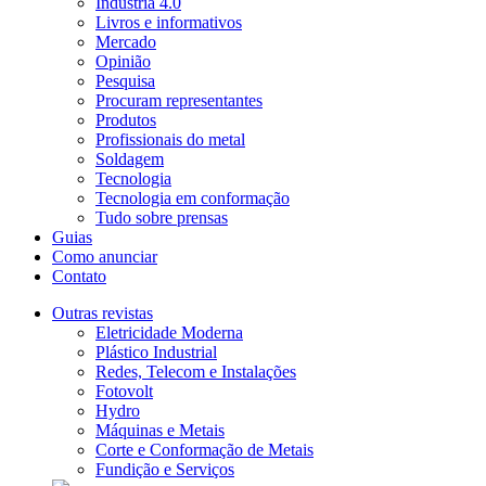
Indústria 4.0
Livros e informativos
Mercado
Opinião
Pesquisa
Procuram representantes
Produtos
Profissionais do metal
Soldagem
Tecnologia
Tecnologia em conformação
Tudo sobre prensas
Guias
Como anunciar
Contato
Outras revistas
Eletricidade Moderna
Plástico Industrial
Redes, Telecom e Instalações
Fotovolt
Hydro
Máquinas e Metais
Corte e Conformação de Metais
Fundição e Serviços