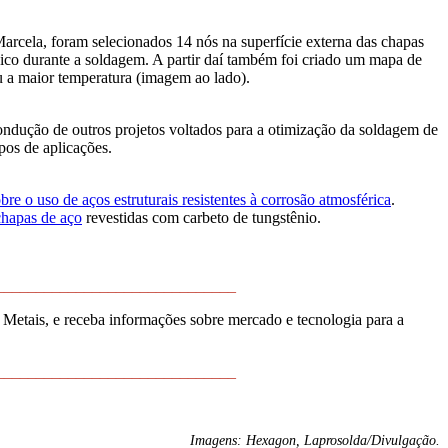
 Marcela, foram selecionados 14 nós na superfície externa das chapas
ico durante a soldagem. A partir daí também foi criado um mapa de
u a maior temperatura (imagem ao lado).
condução de outros projetos voltados para a otimização da soldagem de
ipos de aplicações.
bre o uso de aços estruturais resistentes à corrosão atmosférica
.
chapas de aço
revestidas com carbeto de tungstênio.
______________________________
Metais, e receba informações sobre mercado e tecnologia para a
______________________________
Imagens: Hexagon, Laprosolda/Divulgação.