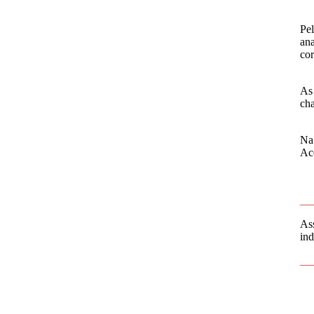
Pel
ana
cor
As 
cha
Na 
Ac
__
As
ind
__