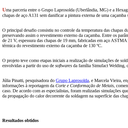
U
ma parceria entre o Grupo Laprosolda (Uberlândia, MG) e a Hexago
chapas de aço A131 sem danificar a pintura externa de uma caçamba 
O principal desafio consistiu no controle da temperatura das chapas d
preservando assim o revestimento externo da caçamba. Entre os parâme
de 21 V, espessura das chapas de 19 mm, fabricadas em aço ASTMA13
térmica do revestimento externo da caçamba de 130 ºC.
O projeto teve como etapas iniciais a realização de simulações de sol
envolvidas a partir do uso de
softwares
da família Simufact Welding, 
Júlia Pinatti, pesquisadora do
Grupo Laprosolda
, e Marcela Vieira, e
informações à reportagem da
Corte e Conformação de Metais
, comen
caso. De acordo com as especialistas, foram realizadas simulações qu
da propagação do calor decorrente da soldagem na superfície das cha
Resultados obtidos