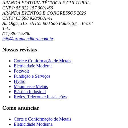
ARANDA EDITORA TÉCNICA E CULTURAL
CNPJ: 55.922.157.0001-66
ARANDA EVENTOS E CONGRESSOS
2026
CNPJ: 03.598.920/0001-41
Al. Olga, 315
–
01155-900
São Paulo
,
SP
–
Brasil
Tel.:
(11) 3824-5300
info@arandaeditora.com.br
Nossas revistas
Corte e Conformação de Metais
Eletricidade Moderna
Fotovolt
Fundição e Serviços
Hydro
Máquinas e Metais
Plástico Industrial
Redes, Telecom e Instalações
Como anunciar
Corte e Conformação de Metais
Eletricidade Moderna