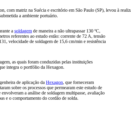
n, com matriz na Suécia e escritório em São Paulo (SP), levou à reali
submetida a ambiente portuário.
urante a
soldagem
de maneira a não ultrapassar 130 ºC,
tros referentes ao estudo estão: corrente de 72 A, tensão
1, velocidade de soldagem de 15,6 cm/min e resistência
dagem, as quais foram conduzidas pelas instituições
que integra o portfólio da Hexagon.
ngenheira de aplicação da
Hexagon
, que forneceram
taram sobre os processos que permearam este estudo de
e envolveram a análise de soldagem multipasse, avaliação
pas e o comportamento do cordão de solda.