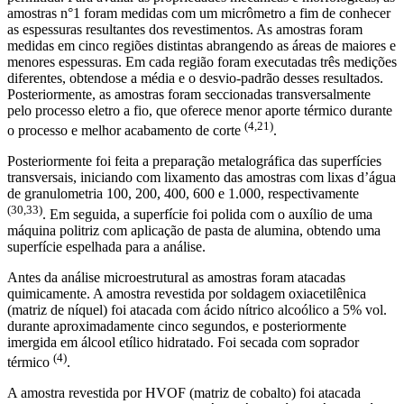
amostras n°1 foram medidas com um micrômetro a fim de conhecer
as espessuras resultantes dos revestimentos. As amostras foram
medidas em cinco regiões distintas abrangendo as áreas de maiores e
menores espessuras. Em cada região foram executadas três medições
diferentes, obtendose a média e o desvio-padrão desses resultados.
Posteriormente, as amostras foram seccionadas transversalmente
pelo processo eletro a fio, que oferece menor aporte térmico durante
(4,21)
o processo e melhor acabamento de corte
.
Posteriormente foi feita a preparação metalográfica das superfícies
transversais, iniciando com lixamento das amostras com lixas d’água
de granulometria 100, 200, 400, 600 e 1.000, respectivamente
(30,33)
. Em seguida, a superfície foi polida com o auxílio de uma
máquina politriz com aplicação de pasta de alumina, obtendo uma
superfície espelhada para a análise.
Antes da análise microestrutural as amostras foram atacadas
quimicamente. A amostra revestida por soldagem oxiacetilênica
(matriz de níquel) foi atacada com ácido nítrico alcoólico a 5% vol.
durante aproximadamente cinco segundos, e posteriormente
imergida em álcool etílico hidratado. Foi secada com soprador
(4)
térmico
.
A amostra revestida por HVOF (matriz de cobalto) foi atacada