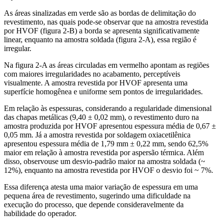
As áreas sinalizadas em verde são as bordas de delimitação do
revestimento, nas quais pode-se observar que na amostra revestida
por HVOF (figura 2-B) a borda se apresenta significativamente
linear, enquanto na amostra soldada (figura 2-A), essa região é
irregular.
Na figura 2-A as áreas circuladas em vermelho apontam as regiões
com maiores irregularidades no acabamento, perceptíveis
visualmente. A amostra revestida por HVOF apresenta uma
superfície homogênea e uniforme sem pontos de irregularidades.
Em relação às espessuras, considerando a regularidade dimensional
das chapas metálicas (9,40 ± 0,02 mm), o revestimento duro na
amostra produzida por HVOF apresentou espessura média de 0,67 ±
0,05 mm. Já a amostra revestida por soldagem oxiacetilênica
apresentou espessura média de 1,79 mm ± 0,22 mm, sendo 62,5%
maior em relação à amostra revestida por aspersão térmica. Além
disso, observouse um desvio-padrão maior na amostra soldada (~
12%), enquanto na amostra revestida por HVOF o desvio foi ~ 7%.
Essa diferença atesta uma maior variação de espessura em uma
pequena área de revestimento, sugerindo uma dificuldade na
execução do processo, que depende consideravelmente da
habilidade do operador.