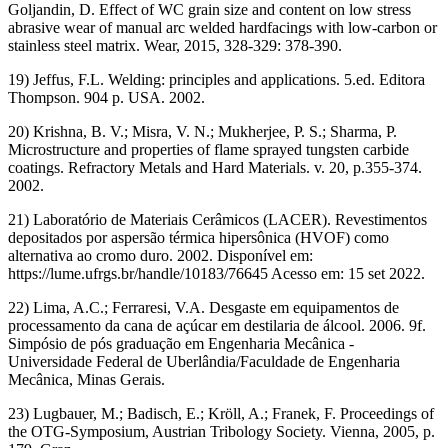
Goljandin, D. Effect of WC grain size and content on low stress
abrasive wear of manual arc welded hardfacings with low-carbon or
stainless steel matrix. Wear, 2015, 328-329: 378-390.
19) Jeffus, F.L. Welding: principles and applications. 5.ed. Editora
Thompson. 904 p. USA. 2002.
20) Krishna, B. V.; Misra, V. N.; Mukherjee, P. S.; Sharma, P.
Microstructure and properties of flame sprayed tungsten carbide
coatings. Refractory Metals and Hard Materials. v. 20, p.355-374.
2002.
21) Laboratório de Materiais Cerâmicos (LACER). Revestimentos
depositados por aspersão térmica hipersônica (HVOF) como
alternativa ao cromo duro. 2002. Disponível em:
https://lume.ufrgs.br/handle/10183/76645 Acesso em: 15 set 2022.
22) Lima, A.C.; Ferraresi, V.A. Desgaste em equipamentos de
processamento da cana de açúcar em destilaria de álcool. 2006. 9f.
Simpósio de pós graduação em Engenharia Mecânica -
Universidade Federal de Uberlândia/Faculdade de Engenharia
Mecânica, Minas Gerais.
23) Lugbauer, M.; Badisch, E.; Kröll, A.; Franek, F. Proceedings of
the OTG-Symposium, Austrian Tribology Society. Vienna, 2005, p.