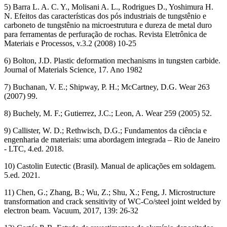
5) Barra L. A. C. Y., Molisani A. L., Rodrigues D., Yoshimura H.
N. Efeitos das características dos pós industriais de tungstênio e
carboneto de tungstênio na microestrutura e dureza de metal duro
para ferramentas de perfuração de rochas. Revista Eletrônica de
Materiais e Processos, v.3.2 (2008) 10-25
6) Bolton, J.D. Plastic deformation mechanisms in tungsten carbide.
Journal of Materials Science, 17. Ano 1982
7) Buchanan, V. E.; Shipway, P. H.; McCartney, D.G. Wear 263
(2007) 99.
8) Buchely, M. F.; Gutierrez, J.C.; Leon, A. Wear 259 (2005) 52.
9) Callister, W. D.; Rethwisch, D.G.; Fundamentos da ciência e
engenharia de materiais: uma abordagem integrada – Rio de Janeiro
- LTC, 4.ed. 2018.
10) Castolin Eutectic (Brasil). Manual de aplicações em soldagem.
5.ed. 2021.
11) Chen, G.; Zhang, B.; Wu, Z.; Shu, X.; Feng, J. Microstructure
transformation and crack sensitivity of WC-Co/steel joint welded by
electron beam. Vacuum, 2017, 139: 26-32