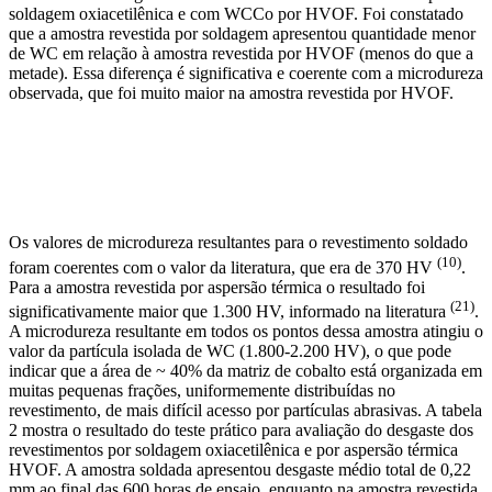
soldagem oxiacetilênica e com WCCo por HVOF. Foi constatado
que a amostra revestida por soldagem apresentou quantidade menor
de WC em relação à amostra revestida por HVOF (menos do que a
metade). Essa diferença é significativa e coerente com a microdureza
observada, que foi muito maior na amostra revestida por HVOF.
Os valores de microdureza resultantes para o revestimento soldado
(10)
foram coerentes com o valor da literatura, que era de 370 HV
.
Para a amostra revestida por aspersão térmica o resultado foi
(21)
significativamente maior que 1.300 HV, informado na literatura
.
A microdureza resultante em todos os pontos dessa amostra atingiu o
valor da partícula isolada de WC (1.800-2.200 HV), o que pode
indicar que a área de ~ 40% da matriz de cobalto está organizada em
muitas pequenas frações, uniformemente distribuídas no
revestimento, de mais difícil acesso por partículas abrasivas. A tabela
2 mostra o resultado do teste prático para avaliação do desgaste dos
revestimentos por soldagem oxiacetilênica e por aspersão térmica
HVOF. A amostra soldada apresentou desgaste médio total de 0,22
mm ao final das 600 horas de ensaio, enquanto na amostra revestida