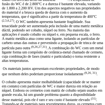
fusão do WC é de 2.800°C e a dureza é bastante elevada, variando
de 1.800 a 2.200 HV. Um dos aspectos negativos nas propriedades
do material é a brusca queda de dureza com o aumento da
temperatura, que é significativa a partir da temperatura de 400°C
(2,5,6,27)
. O WC também apresenta bastante fragilidade. Sua
tenacidade pode ser aumentada pela inclusão de uma matriz metálica
dúctil, podendo ser cobalto, níquel ou ferro. Na maioria das
aplicações é usado cobalto ou níquel e, em pequena escala, o ferro.
A matriz metálica atua como uma ligante, isolando as partículas de
carbeto umas das outras e prevenindo a propagação de trinca de uma
(9,26,27,31)
partícula para outra
. A combinação do WC com um metal
ligante forma um compósito de cerâmica-metal chamado de cermeto,
cuja combinação de fases (matriz e particulada) o torna resistente a
altas temperaturas.
Os materiais juntos apresentam excelentes propriedades, de modo
(9,26, 31)
que nenhum deles poderiam proporcionar isoladamente
.
O cobalto apresenta maior molhabilidade (capacidade de se manter
em contato) com partículas de WC e maior dureza em relação ao
níquel. Embora os cermetos com matriz de cobalto sejam usados em
grande escala, há um grande problema quanto a disponibilidade
(31)
desse material, pois ele é raro e seu custo é bastante elevado
.
Tratando-se de materiais para revestimentos duros, os cermetos com