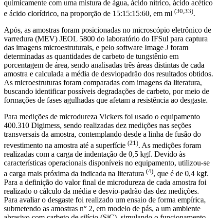
quimicamente com uma mistura de água, ácido nítrico, ácido acético
(30,33)
e ácido clorídrico, na proporção de 15:15:15:60, em ml
.
Após, as amostras foram posicionadas no microscópio eletrônico de
varredura (MEV) JEOL 5800 do laboratório do IFSul para captura
das imagens microestruturais, e pelo software Image J foram
determinadas as quantidades de carbeto de tungstênio em
porcentagem de área, sendo analisadas três áreas distintas de cada
amostra e calculada a média de desviopadrão dos resultados obtidos.
As microestruturas foram comparadas com imagens da literatura,
buscando identificar possíveis degradações de carbeto, por meio de
formações de fases agulhadas que afetam a resistência ao desgaste.
Para medições de microdureza Vickers foi usado o equipamento
400.310 Digimess, sendo realizadas dez medições nas seções
transversais da amostra, contemplando desde a linha de fusão do
(21)
revestimento na amostra até a superfície
. As medições foram
realizadas com a carga de indentação de 0,5 kgf. Devido às
características operacionais disponíveis no equipamento, utilizou-se
(4)
a carga mais próxima da indicada na literatura
, que é de 0,4 kgf.
Para a definição do valor final de microdureza de cada amostra foi
realizado o cálculo da média e desvio-padrão das dez medições.
Para avaliar o desgaste foi realizado um ensaio de forma empírica,
submetendo as amostras n° 2, em modelo de pás, a um ambiente
abrasivo com carbeto de silício (SiC), simulando o funcionamento