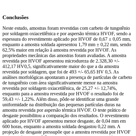
Conclusões
Neste estudo, amostras foram revestidas com carbeto de tungstênio
por soldagem oxiacetilênica e por aspersão térmica HVOF, sendo a
espessura do revestimento aplicado por HVOF de 0,67 ± 0,05 mm,
enquanto a amostra soldada apresentou 1,79 mm ± 0,22 mm, sendo
62,5% maior em relação à amostra revestida por HVOF. As
propriedades mecânicas das amostras foram avaliadas. A amostra
revestida por HVOF apresentou microdureza de 2.328,30 +/-
412,17 HV0,5, significativamente maior do que a da amostra
revestida por soldagem, que foi de 493 +/- 65,65 HV 0,5. As
análises morfológicas apontaram a presença de partículas de carbeto
de tungstênio com área significativamente menor na amostra
revestida por soldagem oxiacetilênica, de 25,27 +/- 12,74%,
enquanto para a amostra revestida por HVOF o resultado foi de
59,43 +/- 1,22%. Além disso, pôde-se identificar uma grande
uniformidade na distribuição das pequenas partículas duras na
amostra revestida por aspersão térmica HVOF. O teste prático de
desgaste possibilitou a comparação dos resultados. O revestimento
aplicado por HVOF apresentou menor desgaste, de 0,04 mm em
600 horas, enquanto a amostra soldada desgastou 0,22 mm. A
projeção de desgaste pressupõe que a amostra revestida por HVOF