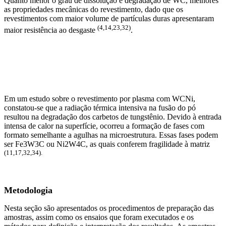
Quanto menor o grau de dissolução e degradação de WC, melhores
as propriedades mecânicas do revestimento, dado que os
revestimentos com maior volume de partículas duras apresentaram
(4,14,23,32)
maior resistência ao desgaste
.
Em um estudo sobre o revestimento por plasma com WCNi,
constatou-se que a radiação térmica intensiva na fusão do pó
resultou na degradação dos carbetos de tungstênio. Devido à entrada
intensa de calor na superfície, ocorreu a formação de fases com
formato semelhante a agulhas na microestrutura. Essas fases podem
ser Fe3W3C ou Ni2W4C, as quais conferem fragilidade à matriz
(11,17,32,34).
Metodologia
Nesta seção são apresentados os procedimentos de preparação das
amostras, assim como os ensaios que foram executados e os