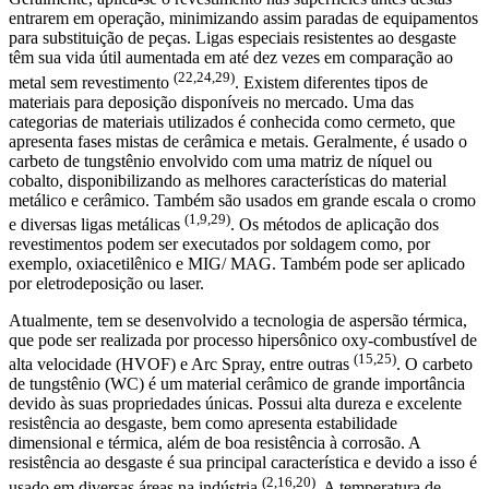
entrarem em operação, minimizando assim paradas de equipamentos
para substituição de peças. Ligas especiais resistentes ao desgaste
têm sua vida útil aumentada em até dez vezes em comparação ao
(22,24,29)
metal sem revestimento
. Existem diferentes tipos de
materiais para deposição disponíveis no mercado. Uma das
categorias de materiais utilizados é conhecida como cermeto, que
apresenta fases mistas de cerâmica e metais. Geralmente, é usado o
carbeto de tungstênio envolvido com uma matriz de níquel ou
cobalto, disponibilizando as melhores características do material
metálico e cerâmico. Também são usados em grande escala o cromo
(1,9,29)
e diversas ligas metálicas
. Os métodos de aplicação dos
revestimentos podem ser executados por soldagem como, por
exemplo, oxiacetilênico e MIG/ MAG. Também pode ser aplicado
por eletrodeposição ou laser.
Atualmente, tem se desenvolvido a tecnologia de aspersão térmica,
que pode ser realizada por processo hipersônico oxy-combustível de
(15,25)
alta velocidade (HVOF) e Arc Spray, entre outras
. O carbeto
de tungstênio (WC) é um material cerâmico de grande importância
devido às suas propriedades únicas. Possui alta dureza e excelente
resistência ao desgaste, bem como apresenta estabilidade
dimensional e térmica, além de boa resistência à corrosão. A
resistência ao desgaste é sua principal característica e devido a isso é
(2,16,20)
usado em diversas áreas na indústria
. A temperatura de