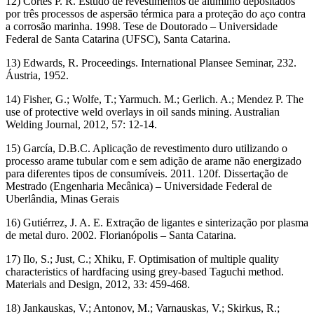
12) Cortés P. R. Estudo de revestimentos de alumínio depositados
por três processos de aspersão térmica para a proteção do aço contra
a corrosão marinha. 1998. Tese de Doutorado – Universidade
Federal de Santa Catarina (UFSC), Santa Catarina.
13) Edwards, R. Proceedings. International Plansee Seminar, 232.
Áustria, 1952.
14) Fisher, G.; Wolfe, T.; Yarmuch. M.; Gerlich. A.; Mendez P. The
use of protective weld overlays in oil sands mining. Australian
Welding Journal, 2012, 57: 12-14.
15) García, D.B.C. Aplicação de revestimento duro utilizando o
processo arame tubular com e sem adição de arame não energizado
para diferentes tipos de consumíveis. 2011. 120f. Dissertação de
Mestrado (Engenharia Mecânica) – Universidade Federal de
Uberlândia, Minas Gerais
16) Gutiérrez, J. A. E. Extração de ligantes e sinterização por plasma
de metal duro. 2002. Florianópolis – Santa Catarina.
17) Ilo, S.; Just, C.; Xhiku, F. Optimisation of multiple quality
characteristics of hardfacing using grey-based Taguchi method.
Materials and Design, 2012, 33: 459-468.
18) Jankauskas, V.; Antonov, M.; Varnauskas, V.; Skirkus, R.;