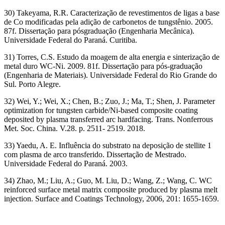
30) Takeyama, R.R. Caracterização de revestimentos de ligas a base
de Co modificadas pela adição de carbonetos de tungstênio. 2005.
87f. Dissertação para pósgraduação (Engenharia Mecânica).
Universidade Federal do Paraná. Curitiba.
31) Torres, C.S. Estudo da moagem de alta energia e sinterização de
metal duro WC-Ni. 2009. 81f. Dissertação para pós-graduação
(Engenharia de Materiais). Universidade Federal do Rio Grande do
Sul. Porto Alegre.
32) Wei, Y.; Wei, X.; Chen, B.; Zuo, J.; Ma, T.; Shen, J. Parameter
optimization for tungsten carbide/Ni-based composite coating
deposited by plasma transferred arc hardfacing. Trans. Nonferrous
Met. Soc. China. V.28. p. 2511- 2519. 2018.
33) Yaedu, A. E. Influência do substrato na deposição de stellite 1
com plasma de arco transferido. Dissertação de Mestrado.
Universidade Federal do Paraná. 2003.
34) Zhao, M.; Liu, A.; Guo, M. Liu, D.; Wang, Z.; Wang, C. WC
reinforced surface metal matrix composite produced by plasma melt
injection. Surface and Coatings Technology, 2006, 201: 1655-1659.