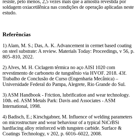
resiste, pelo menos, 2,5 vezes mais que a amostra revestida por
soldagem oxiacetilênica nas condições de operação aplicadas neste
estudo.
Referências
1) Alam, M. S.; Das, A. K. Advancement in cermet based coating
on steel substrate: A review. Materials Today: Proceedings, v 56, p.
805–810, 2022.
2) Alves, M. H. Ciclagem térmica no aço AISI 1020 com
revestimento de carboneto de tungstênio via HVOF. 2018. 43f.
Trabalho de Conclusão de Curso (Engenharia Mecânica) –
Universidade Federal do Pampa, Alegrete, Rio Grande do Sul.
3) ASM Handbook - Friction, lubrification and wear technology.
10th. ed. ASM Metals Park: Davis and Associates - ASM
International, 1998.
4) Badisch, E.; Kirschgabner, M. Influence of welding parameters
on microstructure and wear behaviour of a typical NiCrBSi
hardfacing alloy reinforced with tungsten carbide. Surface &
Coatings Technology, v 202, p. 6016–6022, 2008.