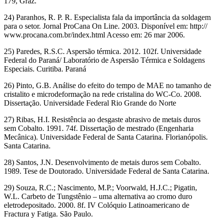
179, Graz.
24) Paranhos, R. P. R. Especialista fala da importância da soldagem
para o setor. Jornal ProCana On Line. 2003. Disponível em: http://
www.procana.com.br/index.html Acesso em: 26 mar 2006.
25) Paredes, R.S.C. Aspersão térmica. 2012. 102f. Universidade
Federal do Paraná/ Laboratório de Aspersão Térmica e Soldagens
Especiais. Curitiba. Paraná
26) Pinto, G.B. Análise do efeito do tempo de MAE no tamanho de
cristalito e microdeformação na rede cristalina do WC-Co. 2008.
Dissertação. Universidade Federal Rio Grande do Norte
27) Ribas, H.I. Resistência ao desgaste abrasivo de metais duros
sem Cobalto. 1991. 74f. Dissertação de mestrado (Engenharia
Mecânica). Universidade Federal de Santa Catarina. Florianópolis.
Santa Catarina.
28) Santos, J.N. Desenvolvimento de metais duros sem Cobalto.
1989. Tese de Doutorado. Universidade Federal de Santa Catarina.
29) Souza, R.C.; Nascimento, M.P.; Voorwald, H.J.C.; Pigatin,
W.L. Carbeto de Tungstênio – uma alternativa ao cromo duro
eletrodepositado. 2000. 8f. IV Colóquio Latinoamericano de
Fractura y Fatiga. São Paulo.