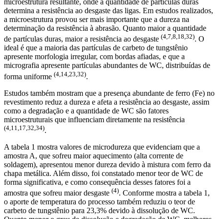
microestrutura resultante, onde a quantidade de partículas duras
determina a resistência ao desgaste das ligas. Em estudos realizados,
a microestrutura provou ser mais importante que a dureza na
determinação da resistência à abrasão. Quanto maior a quantidade
(4,7,8,18,32)
de partículas duras, maior a resistência ao desgaste
. O
ideal é que a maioria das partículas de carbeto de tungstênio
apresente morfologia irregular, com bordas afiadas, e que a
micrografia apresente partículas abundantes de WC, distribuídas de
(4,14,23,32)
forma uniforme
.
Estudos também mostram que a presença abundante de ferro (Fe) no
revestimento reduz a dureza e afeta a resistência ao desgaste, assim
como a degradação e a quantidade de WC são fatores
microestruturais que influenciam diretamente na resistência
(4,11,17,32,34)
.
A tabela 1 mostra valores de microdureza que evidenciam que a
amostra A, que sofreu maior aquecimento (alta corrente de
soldagem), apresentou menor dureza devido à mistura com ferro da
chapa metálica. Além disso, foi constatado menor teor de WC de
forma significativa, e como consequência desses fatores foi a
(4)
amostra que sofreu maior desgaste
. Conforme mostra a tabela 1,
o aporte de temperatura do processo também reduziu o teor de
carbeto de tungstênio para 23,3% devido à dissolução de WC.