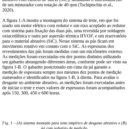
de um misturador com rotação de 40 rpm (Tschiptschin et al.,
2020).
A figura 1-A mostra a montagem do sistema de teste, em que foi
usado um motor elétrico com redutor e um eixo acoplado ao redutor
com sistema para fixação das duas pás, uma revestida por soldagem
oxiacetilênica e outra por aspersão térmica HVOF, e um reservatório
para o material abrasivo (SiC). Nesse sistema as pás ficam em
movimento rotativo em contato com o SiC. As espessuras dos
revestimentos das pás foram medidas com um micrômetro externo.
As medições foram executadas em dez pontos distintos utilizando
um gabarito abrangendo diferentes áreas, conforme pode ser visto na
figura 1-B. O gabarito posicionado em cima da pá garante a
medição de espessura sempre nos mesmos dez pontos de medição
numerados e identificados na figura 1-B, à direita. Para avaliar o
desgaste no ambiente abrasivo, as medições foram executadas antes
de iniciar o teste e esses valores de espessuras foram acompanhados
após 150, 300, 450 e 600 horas.
Fig. 1 – (A) sistema montado para teste empírico de desgaste abrasivo e (B)
pá com gabarito de medição.