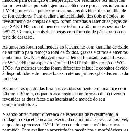
métodos para definição e interpretação dos resultados. As amostras
foram revestidas por soldagem oxiacetilênica e por aspersão térmica
HVOF, processos que foram selecionados devido à disponibilidade
de fornecedores. Para avaliar a aplicabilidade dos dois métodos no
revestimento de chapas de aço, foram cortadas a laser duas peças de
aço SAE 1045, com dimensões de 60 mm x 60 mm e espessura de
3/8” (9,53 mm), e mais duas peças com formato de pás para uso no
teste de desgaste.
As amostras foram submetidas ao jateamento com granalha de óxido
de alumínio para remoção total de óxidos, graxas e outros elementos
contaminantes. Na soldagem oxiacetilênica foi usada vareta flexível
de WC-19Ni e na aspersão térmica HVOF foi utilizado pó de WC-
17Co. As matrizes usadas foram diferentes (níquel e cobalto) devido
à disponibilidade de mercado das matérias-primas aplicadas em cada
processo.
As amostras quadradas foram revestidas somente em uma face com
30 mm x 30 mm, enquanto as amostras com formato de pá tiveram
revestidas as duas faces e as laterais até a metade do seu
comprimento total.
Visando obter menor diferença de espessura de revestimento, a
soldagem oxiacetilênica foi executada na mínima espessura possível,
enquanto o processo HVOF foi executado com a máxima camada
permitida. Para avaliar as propriedades mecânicas e morfológicas, as