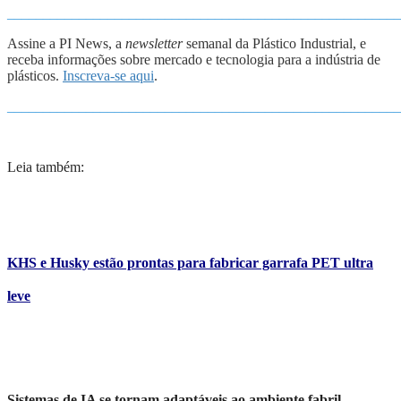
_______________________________________________________
Assine a PI News, a
newsletter
semanal da Plástico Industrial, e
receba informações sobre mercado e tecnologia para a indústria de
plásticos.
Inscreva-se aqui
.
_______________________________________________________
Leia também:
KHS e Husky estão prontas para fabricar garrafa PET ultra
leve
Sistemas de IA se tornam adaptáveis ao ambiente fabril