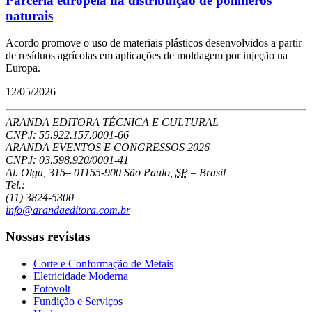
Parceria europeia na distribuição de polímeros
naturais
Acordo promove o uso de materiais plásticos desenvolvidos a partir
de resíduos agrícolas em aplicações de moldagem por injeção na
Europa.
12/05/2026
ARANDA EDITORA TÉCNICA E CULTURAL
CNPJ: 55.922.157.0001-66
ARANDA EVENTOS E CONGRESSOS
2026
CNPJ: 03.598.920/0001-41
Al. Olga, 315
–
01155-900
São Paulo
,
SP
–
Brasil
Tel.:
(11) 3824-5300
info@arandaeditora.com.br
Nossas revistas
Corte e Conformação de Metais
Eletricidade Moderna
Fotovolt
Fundição e Serviços