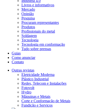
Indústria 4.0
Livros e informativos
Mercado
Opinião
Pesquisa
Procuram representantes
Produtos
Profissionais do metal
Soldagem
Tecnologia
Tecnologia em conformação
Tudo sobre prensas
Guias
Como anunciar
Contato
Outras revistas
Eletricidade Moderna
Plástico Industrial
Redes, Telecom e Instalações
Fotovolt
Hydro
Máquinas e Metais
Corte e Conformação de Metais
Fundição e Serviços