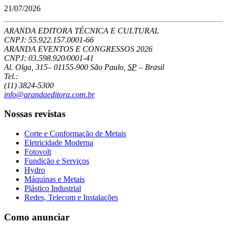
21/07/2026
ARANDA EDITORA TÉCNICA E CULTURAL
CNPJ: 55.922.157.0001-66
ARANDA EVENTOS E CONGRESSOS
2026
CNPJ: 03.598.920/0001-41
Al. Olga, 315
–
01155-900
São Paulo
,
SP
–
Brasil
Tel.:
(11) 3824-5300
info@arandaeditora.com.br
Nossas revistas
Corte e Conformação de Metais
Eletricidade Moderna
Fotovolt
Fundição e Serviços
Hydro
Máquinas e Metais
Plástico Industrial
Redes, Telecom e Instalações
Como anunciar