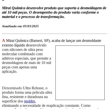
Mirai Química desenvolve produto que suporta a desmoldagem de
até 10 mil peças. O desempenho do produto varia conforme o
material e o processo de transformação.
Atualizado em: 05/03/2025
A
Mirai Química (Barueri, SP), acaba de lançar um desmoldante
externo líquido d
esenvo
lvido
com silicones de ultra peso
molecular combinado com
aditivos especiais, que permite a
desmoldagem de mais de 10 mil
peças com apenas uma
aplicação.
Denominado
Ultra Release, o
produto forma uma pel
i
cula ultra
fina, resistente e duradoura
na
superfície dos
moldes
,
elimina
n
do a necessidade de reaplicaç
ão
constante.
Como