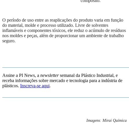
compósito.
O período de uso entre as reaplicaç
ões
do produto varia em função
do material, molde e processo utilizado.
Livre de
solventes
inflamáveis e componentes tóxicos,
ele
reduz
o
ac
ú
mulo de resíduos
nos moldes e peças, além
d
e
proporcionar
um ambiente de trabalho
seguro.
_______________________________________________________
Assine a PI News, a
newsletter
semanal da Plástico Industrial, e
receba informações sobre mercado e tecnologia para a indústria de
plásticos.
Inscreva-se aqui
.
_______________________________________________________
Imagens: Mirai Química