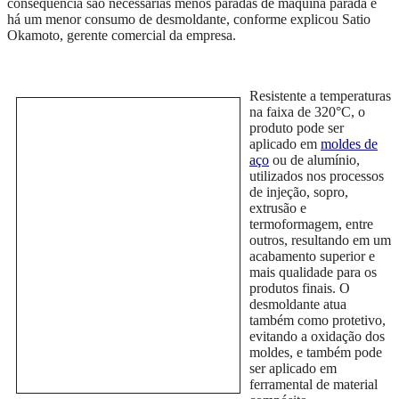
consequência são necessárias menos paradas de
máquina parada
e
há um
menor consumo de desmoldante,
conforme explicou Satio
Okamoto, gerente comercial da empresa.
Resistente
a temperaturas
na faixa de 320°C, o
produto pode ser
aplicado em
moldes de
aço
ou de
alumínio,
utilizados nos
processos
de injeção, sopro,
extrusão
e
termoform
a
gem, entre
outros, resultando em um
acabamento superior e
mais qualidade para os
produtos finais.
O
desmoldante atua
também como protetivo,
evita
n
do a oxidação dos
moldes, e também pode
ser aplicado em
ferramental de material