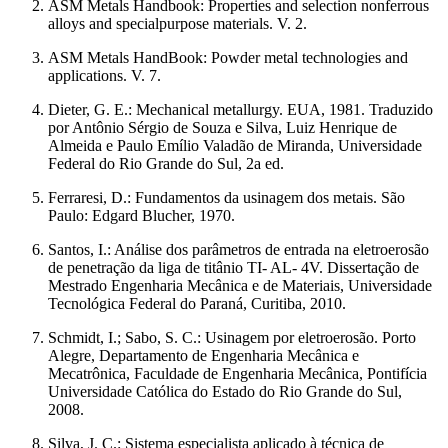
ASM Metals Handbook: Properties and selection nonferrous
alloys and specialpurpose materials. V. 2.
ASM Metals HandBook: Powder metal technologies and
applications. V. 7.
Dieter, G. E.: Mechanical metallurgy. EUA, 1981. Traduzido
por Antônio Sérgio de Souza e Silva, Luiz Henrique de
Almeida e Paulo Emílio Valadão de Miranda, Universidade
Federal do Rio Grande do Sul, 2a ed.
Ferraresi, D.: Fundamentos da usinagem dos metais. São
Paulo: Edgard Blucher, 1970.
Santos, I.: Análise dos parâmetros de entrada na eletroerosão
de penetração da liga de titânio TI- AL- 4V. Dissertação de
Mestrado Engenharia Mecânica e de Materiais, Universidade
Tecnológica Federal do Paraná, Curitiba, 2010.
Schmidt, I.; Sabo, S. C.: Usinagem por eletroerosão. Porto
Alegre, Departamento de Engenharia Mecânica e
Mecatrônica, Faculdade de Engenharia Mecânica, Pontifícia
Universidade Católica do Estado do Rio Grande do Sul,
2008.
Silva, J. C.: Sistema especialista aplicado à técnica de