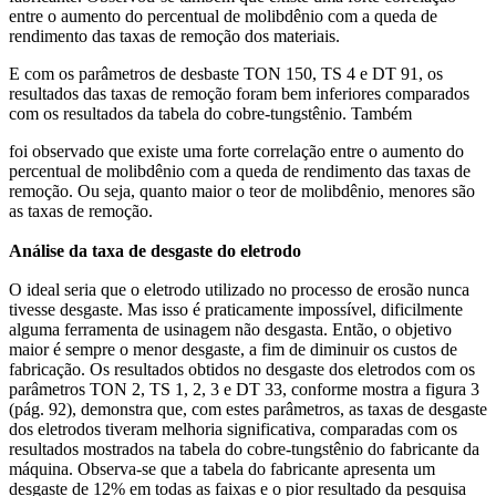
entre o aumento do percentual de molibdênio com a queda de
rendimento das taxas de remoção dos materiais.
E com os parâmetros de desbaste TON 150, TS 4 e DT 91, os
resultados das taxas de remoção foram bem inferiores comparados
com os resultados da tabela do cobre-tungstênio. Também
foi observado que existe uma forte correlação entre o aumento do
percentual de molibdênio com a queda de rendimento das taxas de
remoção. Ou seja, quanto maior o teor de molibdênio, menores são
as taxas de remoção.
Análise da taxa de desgaste do eletrodo
O ideal seria que o eletrodo utilizado no processo de erosão nunca
tivesse desgaste. Mas isso é praticamente impossível, dificilmente
alguma ferramenta de usinagem não desgasta. Então, o objetivo
maior é sempre o menor desgaste, a fim de diminuir os custos de
fabricação. Os resultados obtidos no desgaste dos eletrodos com os
parâmetros TON 2, TS 1, 2, 3 e DT 33, conforme mostra a figura 3
(pág. 92), demonstra que, com estes parâmetros, as taxas de desgaste
dos eletrodos tiveram melhoria significativa, comparadas com os
resultados mostrados na tabela do cobre-tungstênio do fabricante da
máquina. Observa-se que a tabela do fabricante apresenta um
desgaste de 12% em todas as faixas e o pior resultado da pesquisa