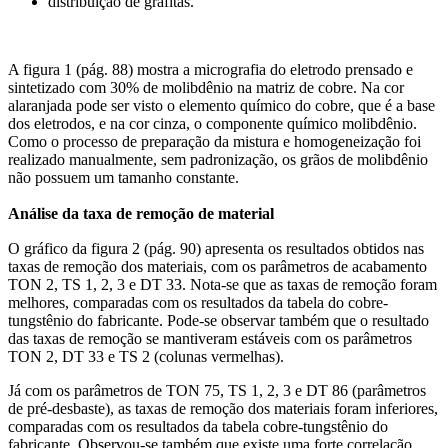
distribuição de grafitas.
A figura 1 (pág. 88) mostra a micrografia do eletrodo prensado e
sintetizado com 30% de molibdênio na matriz de cobre. Na cor
alaranjada pode ser visto o elemento químico do cobre, que é a base
dos eletrodos, e na cor cinza, o componente químico molibdênio.
Como o processo de preparação da mistura e homogeneização foi
realizado manualmente, sem padronização, os grãos de molibdênio
não possuem um tamanho constante.
Análise da taxa de remoção de material
O gráfico da figura 2 (pág. 90) apresenta os resultados obtidos nas
taxas de remoção dos materiais, com os parâmetros de acabamento
TON 2, TS 1, 2, 3 e DT 33. Nota-se que as taxas de remoção foram
melhores, comparadas com os resultados da tabela do cobre-
tungstênio do fabricante. Pode-se observar também que o resultado
das taxas de remoção se mantiveram estáveis com os parâmetros
TON 2, DT 33 e TS 2 (colunas vermelhas).
Já com os parâmetros de TON 75, TS 1, 2, 3 e DT 86 (parâmetros
de pré-desbaste), as taxas de remoção dos materiais foram inferiores,
comparadas com os resultados da tabela cobre-tungstênio do
fabricante. Observou-se também que existe uma forte correlação