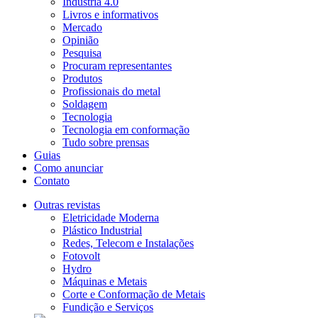
Indústria 4.0
Livros e informativos
Mercado
Opinião
Pesquisa
Procuram representantes
Produtos
Profissionais do metal
Soldagem
Tecnologia
Tecnologia em conformação
Tudo sobre prensas
Guias
Como anunciar
Contato
Outras revistas
Eletricidade Moderna
Plástico Industrial
Redes, Telecom e Instalações
Fotovolt
Hydro
Máquinas e Metais
Corte e Conformação de Metais
Fundição e Serviços