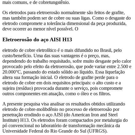
mais comuns, e de cobretungstênio.
Os eletrodos para eletroerosão normalmente são feitos de grafite,
mas também podem ser de cobre ou suas ligas. Como o desgaste do
eletrodo compromete a tolerância dimensional da peça produzida,
deve ocorrer ao menor nível possível. O
Eletroerosão do aço AISI H13
eletrodo de cobre eletrolítico é o mais difundido no Brasil, pelo
custo/benefício. Uma das suas vantagens é o preço, mas,
dependendo do trabalho requisitado, sofre muito desgaste pelo calor
provocado pelo efeito da eletroerosão, que pode variar entre 2.500 e
20.000°C, passando do estado sólido ao líquido. Essa liquefação
altera sua formação inicial. O eletrodo de grafite perde para o
eletrodo de cobre em dois requisitos principais: o alto custo e a
sujeira (resíduo) provocada durante o serviço, pois compromete
outros componentes em atuação, como o óleo e os filtros.
A presente pesquisa visa analisar os resultados obtidos utilizando
eletrodo de cobre-molibdênio no processo de eletroerosão por
penetração erodindo o aço AISI (do American Iron and Steel
Institute) H13. Os eletrodos foram compactados por metalurgia do
pó convencional no laboratório de transformação mecânica da
Universidade Federal do Rio Grande do Sul (UFRGS).