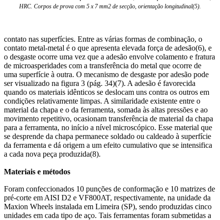
HRC. Corpos de prova com 5 x 7 mm2 de secção, orientação longitudinal(5).
contato nas superfícies. Entre as várias formas de combinação, o
contato metal-metal é o que apresenta elevada força de adesão(6), e
o desgaste ocorre uma vez que a adesão envolve colamento e fratura
de microasperidades com a transferência do metal que ocorre de
uma superfície à outra. O mecanismo de desgaste por adesão pode
ser visualizado na figura 3 (pág. 34)(7). A adesão é favorecida
quando os materiais idênticos se deslocam uns contra os outros em
condições relativamente limpas. A similaridade existente entre o
material da chapa e o da ferramenta, somada às altas pressões e ao
movimento repetitivo, ocasionam transferência de material da chapa
para a ferramenta, no início a nível microscópico. Esse material que
se desprende da chapa permanece soldado ou caldeado à superfície
da ferramenta e dá origem a um efeito cumulativo que se intensifica
a cada nova peça produzida(8).
Materiais e métodos
Foram confeccionados 10 punções de conformação e 10 matrizes de
pré-corte em AISI D2 e VF800AT, respectivamente, na unidade da
Maxion Wheels instalada em Limeira (SP), sendo produzidas cinco
unidades em cada tipo de aço. Tais ferramentas foram submetidas a