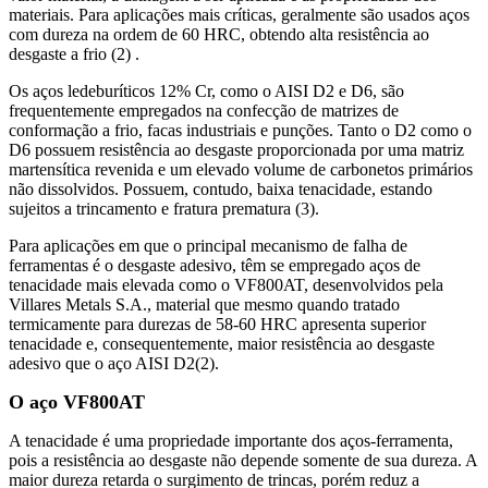
materiais. Para aplicações mais críticas, geralmente são usados aços
com dureza na ordem de 60 HRC, obtendo alta resistência ao
desgaste a frio (2) .
Os aços ledeburíticos 12% Cr, como o AISI D2 e D6, são
frequentemente empregados na confecção de matrizes de
conformação a frio, facas industriais e punções. Tanto o D2 como o
D6 possuem resistência ao desgaste proporcionada por uma matriz
martensítica revenida e um elevado volume de carbonetos primários
não dissolvidos. Possuem, contudo, baixa tenacidade, estando
sujeitos a trincamento e fratura prematura (3).
Para aplicações em que o principal mecanismo de falha de
ferramentas é o desgaste adesivo, têm se empregado aços de
tenacidade mais elevada como o VF800AT, desenvolvidos pela
Villares Metals S.A., material que mesmo quando tratado
termicamente para durezas de 58-60 HRC apresenta superior
tenacidade e, consequentemente, maior resistência ao desgaste
adesivo que o aço AISI D2(2).
O aço VF800AT
A tenacidade é uma propriedade importante dos aços-ferramenta,
pois a resistência ao desgaste não depende somente de sua dureza. A
maior dureza retarda o surgimento de trincas, porém reduz a