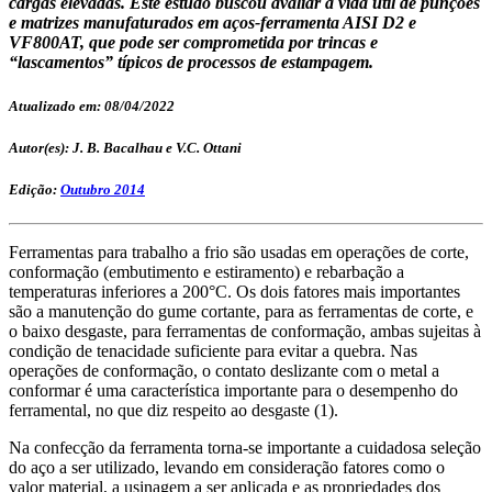
cargas elevadas. Este estudo buscou avaliar a vida útil de punções
e matrizes manufaturados em aços-ferramenta AISI D2 e
VF800AT, que pode ser comprometida por trincas e
“lascamentos” típicos de processos de estampagem.
Atualizado em: 08/04/2022
Autor(es): J. B. Bacalhau e V.C. Ottani
Edição:
Outubro 2014
Ferramentas para trabalho a frio são usadas em operações de corte,
conformação (embutimento e estiramento) e rebarbação a
temperaturas inferiores a 200°C. Os dois fatores mais importantes
são a manutenção do gume cortante, para as ferramentas de corte, e
o baixo desgaste, para ferramentas de conformação, ambas sujeitas à
condição de tenacidade suficiente para evitar a quebra. Nas
operações de conformação, o contato deslizante com o metal a
conformar é uma característica importante para o desempenho do
ferramental, no que diz respeito ao desgaste (1).
Na confecção da ferramenta torna-se importante a cuidadosa seleção
do aço a ser utilizado, levando em consideração fatores como o
valor material, a usinagem a ser aplicada e as propriedades dos