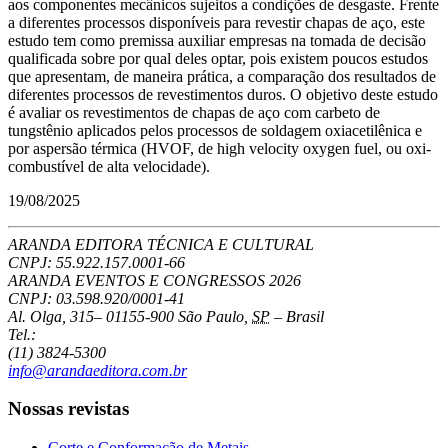
aos componentes mecânicos sujeitos a condições de desgaste. Frente
a diferentes processos disponíveis para revestir chapas de aço, este
estudo tem como premissa auxiliar empresas na tomada de decisão
qualificada sobre por qual deles optar, pois existem poucos estudos
que apresentam, de maneira prática, a comparação dos resultados de
diferentes processos de revestimentos duros. O objetivo deste estudo
é avaliar os revestimentos de chapas de aço com carbeto de
tungstênio aplicados pelos processos de soldagem oxiacetilênica e
por aspersão térmica (HVOF, de high velocity oxygen fuel, ou oxi-
combustível de alta velocidade).
19/08/2025
ARANDA EDITORA TÉCNICA E CULTURAL
CNPJ: 55.922.157.0001-66
ARANDA EVENTOS E CONGRESSOS
2026
CNPJ: 03.598.920/0001-41
Al. Olga, 315
–
01155-900
São Paulo
,
SP
–
Brasil
Tel.:
(11) 3824-5300
info@arandaeditora.com.br
Nossas revistas
Corte e Conformação de Metais