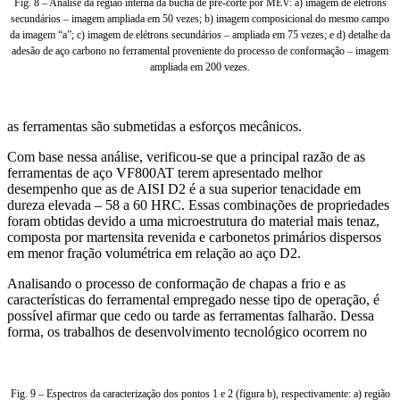
Fig. 8 – Análise da região interna da bucha de pré-corte por MEV: a) imagem de elétrons
secundários – imagem ampliada em 50 vezes; b) imagem composicional do mesmo campo
da imagem “a”; c) imagem de elétrons secundários – ampliada em 75 vezes; e d) detalhe da
adesão de aço carbono no ferramental proveniente do processo de conformação – imagem
ampliada em 200 vezes.
as ferramentas são submetidas a esforços mecânicos.
Com base nessa análise, verificou-se que a principal razão de as
ferramentas de aço VF800AT terem apresentado melhor
desempenho que as de AISI D2 é a sua superior tenacidade em
dureza elevada – 58 a 60 HRC. Essas combinações de propriedades
foram obtidas devido a uma microestrutura do material mais tenaz,
composta por martensita revenida e carbonetos primários dispersos
em menor fração volumétrica em relação ao aço D2.
Analisando o processo de conformação de chapas a frio e as
características do ferramental empregado nesse tipo de operação, é
possível afirmar que cedo ou tarde as ferramentas falharão. Dessa
forma, os trabalhos de desenvolvimento tecnológico ocorrem no
Fig. 9 – Espectros da caracterização dos pontos 1 e 2 (figura b), respectivamente: a) região