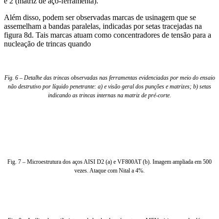
e 2 (matriz de aço-ferramenta).
Além disso, podem ser observadas marcas de usinagem que se
assemelham a bandas paralelas, indicadas por setas tracejadas na
figura 8d. Tais marcas atuam como concentradores de tensão para a
nucleação de trincas quando
Fig. 6 – Detalhe das trincas observadas nas ferramentas evidenciadas por meio do ensaio
não destrutivo por líquido penetrante: a) e visão geral dos punções e matrizes; b) setas
indicando as trincas internas na matriz de pré-corte.
Fig. 7 – Microestrutura dos aços AISI D2 (a) e VF800AT (b). Imagem ampliada em 500
vezes. Ataque com Nital a 4%.