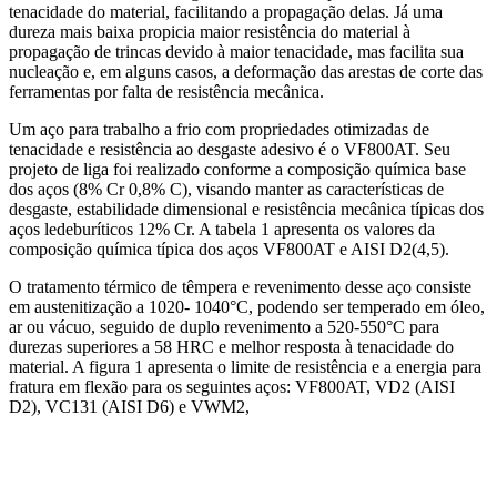
tenacidade do material, facilitando a propagação delas. Já uma
dureza mais baixa propicia maior resistência do material à
propagação de trincas devido à maior tenacidade, mas facilita sua
nucleação e, em alguns casos, a deformação das arestas de corte das
ferramentas por falta de resistência mecânica.
Um aço para trabalho a frio com propriedades otimizadas de
tenacidade e resistência ao desgaste adesivo é o VF800AT. Seu
projeto de liga foi realizado conforme a composição química base
dos aços (8% Cr 0,8% C), visando manter as características de
desgaste, estabilidade dimensional e resistência mecânica típicas dos
aços ledeburíticos 12% Cr. A tabela 1 apresenta os valores da
composição química típica dos aços VF800AT e AISI D2(4,5).
O tratamento térmico de têmpera e revenimento desse aço consiste
em austenitização a 1020- 1040°C, podendo ser temperado em óleo,
ar ou vácuo, seguido de duplo revenimento a 520-550°C para
durezas superiores a 58 HRC e melhor resposta à tenacidade do
material. A figura 1 apresenta o limite de resistência e a energia para
fratura em flexão para os seguintes aços: VF800AT, VD2 (AISI
D2), VC131 (AISI D6) e VWM2,