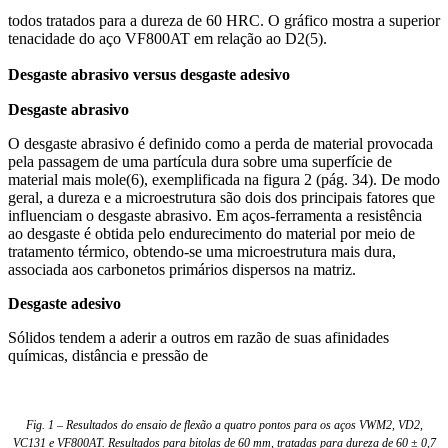
todos tratados para a dureza de 60 HRC. O gráfico mostra a superior
tenacidade do aço VF800AT em relação ao D2(5).
Desgaste abrasivo versus desgaste adesivo
Desgaste abrasivo
O desgaste abrasivo é definido como a perda de material provocada
pela passagem de uma partícula dura sobre uma superfície de
material mais mole(6), exemplificada na figura 2 (pág. 34). De modo
geral, a dureza e a microestrutura são dois dos principais fatores que
influenciam o desgaste abrasivo. Em aços-ferramenta a resistência
ao desgaste é obtida pelo endurecimento do material por meio de
tratamento térmico, obtendo-se uma microestrutura mais dura,
associada aos carbonetos primários dispersos na matriz.
Desgaste adesivo
Sólidos tendem a aderir a outros em razão de suas afinidades
químicas, distância e pressão de
Fig. 1 – Resultados do ensaio de flexão a quatro pontos para os aços VWM2, VD2,
VC131 e VF800AT. Resultados para bitolas de 60 mm, tratadas para dureza de 60 ± 0,7