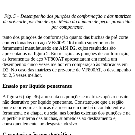
Fig. 5 – Desempenho dos punções de conformação e das matrizes
de pré-corte por tipo de aço. Média do número de peças produzidas
por componente.
tanto dos punções de conformação quanto das buchas de pré-corte
confeccionados em aço VF800AT foi muito superior ao do
ferramental manufaturado em AISI D2, cujos resultados são
apresentados na figura 5. Em relação aos punções de conformação,
as ferramentas de aço VF800AT apresentaram em média um
desempenho cinco vezes melhor em comparação às fabricadas em
D2. No caso das matrizes de pré-corte de VF800AT, o desempenho
foi 2,5 vezes melhor.
Ensaio por líquido penetrante
A figura 6 (pág. 36) apresenta os punções e matrizes após o ensaio
não destrutivo por líquido penetrante. Constatou-se que a região
onde ocorreram as trincas é a mesma em que há o contato entre a
ferramenta e a chapa, ou seja, nas bordas externas dos punções e na
superfície interna das buchas, submetidas ao deslizamento e,
consequentemente, ao desgaste adesivo.
Caracterização metalográfica