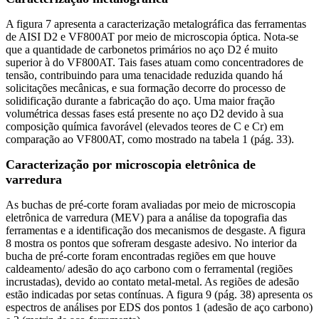
A figura 7 apresenta a caracterização metalográfica das ferramentas
de AISI D2 e VF800AT por meio de microscopia óptica. Nota-se
que a quantidade de carbonetos primários no aço D2 é muito
superior à do VF800AT. Tais fases atuam como concentradores de
tensão, contribuindo para uma tenacidade reduzida quando há
solicitações mecânicas, e sua formação decorre do processo de
solidificação durante a fabricação do aço. Uma maior fração
volumétrica dessas fases está presente no aço D2 devido à sua
composição química favorável (elevados teores de C e Cr) em
comparação ao VF800AT, como mostrado na tabela 1 (pág. 33).
Caracterização por microscopia eletrônica de
varredura
As buchas de pré-corte foram avaliadas por meio de microscopia
eletrônica de varredura (MEV) para a análise da topografia das
ferramentas e a identificação dos mecanismos de desgaste. A figura
8 mostra os pontos que sofreram desgaste adesivo. No interior da
bucha de pré-corte foram encontradas regiões em que houve
caldeamento/ adesão do aço carbono com o ferramental (regiões
incrustadas), devido ao contato metal-metal. As regiões de adesão
estão indicadas por setas contínuas. A figura 9 (pág. 38) apresenta os
espectros de análises por EDS dos pontos 1 (adesão de aço carbono)