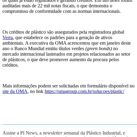
os quais já estão registrados e gerando créditos. Em um deles foram
auditadas mais de 22 mil notas fiscais, o que demonstra o
compromisso de conformidade com as normas internacionais.
Os créditos de plástico são assegurados pela registradora global
Verra
, que estabelece os padrões para a geração de ativos
ambientais. A executiva da OMA acrescentou que em janeiro deste
ano o Banco Mundial emitiu títulos verdes
(green bonds)
no
mercado internacional lastreados em projetos relacionados ao setor
de plásticos, o que deve promover aumento da procura pelos
créditos.
Mais informações podem ser solicitadas em formulário disponível no
site da OMA
, no link
https://omagroup.com.br/solucoes/plastic/
_______________________________________________________
Assine a PI News, a
newsletter
semanal da Plástico Industrial, e