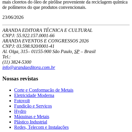
mais cloretos do óleo de pirólise proveniente da reciclagem química
de polímeros do que produtos convencionais.
23/06/2026
ARANDA EDITORA TÉCNICA E CULTURAL
CNPJ: 55.922.157.0001-66
ARANDA EVENTOS E CONGRESSOS
2026
CNPJ: 03.598.920/0001-41
Al. Olga, 315
–
01155-900
São Paulo
,
SP
–
Brasil
Tel.:
(11) 3824-5300
info@arandaeditora.com.br
Nossas revistas
Corte e Conformação de Metais
Eletricidade Moderna
Fotovolt
Fundição e Serviços
Hydro
Máquinas e Metais
Plástico Industrial
Redes, Telecom e Instalações