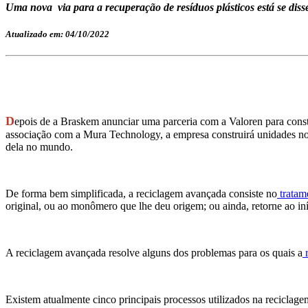
Uma nova via para a recuperação de resíduos plásticos está se diss
Atualizado em: 04/10/2022
D
epois de a Braskem anunciar uma parceria com a Valoren para cons
associação com a Mura Technology, a empresa construirá unidades n
dela no mundo.
De forma bem simplificada, a reciclagem avançada consiste no
tratame
original, ou ao monômero que lhe deu origem; ou ainda, retorne ao i
A reciclagem avançada resolve alguns dos problemas para os quais a
r
Existem atualmente cinco principais processos utilizados na reciclage