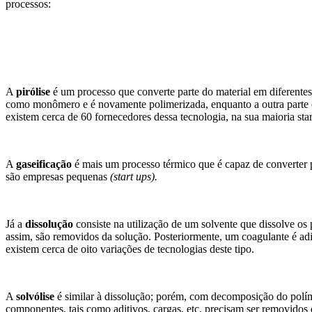
processos:
A
pirólise
é um processo que converte parte do material em diferentes f
como monômero e é novamente polimerizada, enquanto a outra parte 
existem cerca de 60 fornecedores dessa tecnologia, na sua maioria st
A
gaseificação
é mais um processo térmico que é capaz de converter 
são empresas pequenas
(start ups).
Já a
dissolução
consiste na utilização de um solvente que dissolve os 
assim, são removidos da solução. Posteriormente, um coagulante é adi
existem cerca de oito variações de tecnologias deste tipo.
A
solvólise
é similar à dissolução; porém, com decomposição do pol
componentes, tais como aditivos, cargas, etc, precisam ser removidos