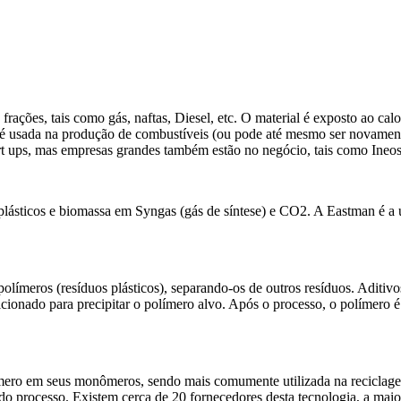
rações, tais como gás, naftas, Diesel, etc. O material é exposto ao calo
é usada na produção de combustíveis (ou pode até mesmo ser novamen
art ups, mas empresas grandes também estão no negócio, tais como Ineo
plásticos e biomassa em Syngas (gás de síntese) e CO2. A Eastman é a 
polímeros (resíduos plásticos), separando-os de outros resíduos. Aditiv
cionado para precipitar o polímero alvo. Após o processo, o polímero 
ímero em seus monômeros, sendo mais comumente utilizada na reciclag
 do processo. Existem cerca de 20 fornecedores desta tecnologia, a mai