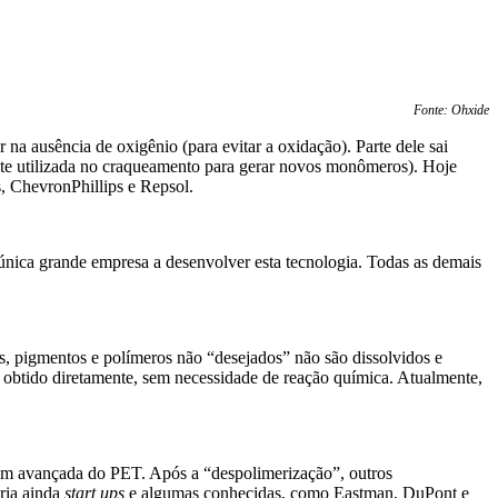
Fonte: Ohxide
r na ausência de oxigênio (para evitar a oxidação). Parte dele sai
te utilizada no craqueamento para gerar novos monômeros). Hoje
s, ChevronPhillips e Repsol.
única grande empresa a desenvolver esta tecnologia. Todas as demais
os, pigmentos e polímeros não “desejados” não são dissolvidos e
é obtido diretamente, sem necessidade de reação química. Atualmente,
em avançada do PET. Após a “despolimerização”, outros
oria ainda
start ups
e algumas conhecidas, como Eastman, DuPont e