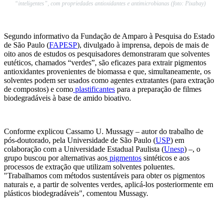
“inteligentes”, com propriedades antioxidantes e antimicrobianas (foto: Pixabay)
Segundo informativo da Fundação de Amparo à Pesquisa do Estado
de São Paulo (
FAPESP
), divulgado à imprensa, depois de mais de
oito anos de estudos os pesquisadores demonstraram que solventes
eutéticos, chamados “verdes”, são eficazes para extrair pigmentos
antioxidantes provenientes de biomassa e que, simultaneamente, os
solventes podem ser usados como agentes extratantes (para extração
de compostos) e como
plastificantes
para a preparação de filmes
biodegradáveis à base de amido bioativo.
Conforme explicou Cassamo U. Mussagy – autor do trabalho de
pós-doutorado, pela Universidade de São Paulo (
USP
) em
colaboração com a Universidade Estadual Paulista (
Unesp
) –, o
grupo buscou por alternativas aos
pigmentos
sintéticos e aos
processos de extração que utilizam solventes poluentes.
"Trabalhamos com métodos sustentáveis para obter os pigmentos
naturais e, a partir de solventes verdes, aplicá-los posteriormente em
plásticos biodegradáveis", comentou Mussagy.