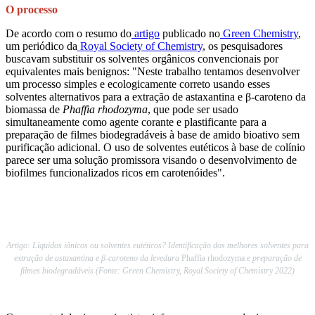
O processo
De acordo com o resumo do
artigo
publicado no
Green Chemistry
,
um periódico da
Royal Society of Chemistry
, os pesquisadores
buscavam substituir os solventes orgânicos convencionais por
equivalentes mais benignos: "Neste trabalho tentamos desenvolver
um processo simples e ecologicamente correto usando esses
solventes alternativos para a extração de astaxantina e β-caroteno da
biomassa de
Phaffia rhodozyma
, que pode ser usado
simultaneamente como agente corante e plastificante para a
preparação de filmes biodegradáveis à base de amido bioativo sem
purificação adicional. O uso de solventes eutéticos à base de colínio
parece ser uma solução promissora visando o desenvolvimento de
biofilmes funcionalizados ricos em carotenóides".
Artigo: Líquidos iônicos ou solventes eutéticos? Identificação dos melhores solventes para
extração de astaxantina e β-caroteno da levedura
Phaffia rhodozyma
e preparação de
filmes biodegradáveis (Fonte: Green Chemistry, Royal Society of Chemistry 2022)