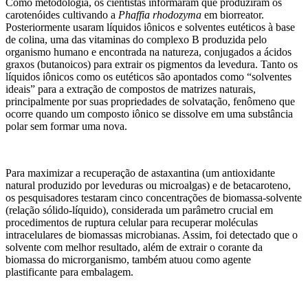
Como metodologia, os cientistas informaram que produziram os
carotenóides cultivando a
Phaffia rhodozyma
em biorreator.
Posteriormente usaram líquidos iônicos e solventes eutéticos à base
de colina, uma das vitaminas do complexo B produzida pelo
organismo humano e encontrada na natureza, conjugados a ácidos
graxos (butanoicos) para extrair os pigmentos da levedura. Tanto os
líquidos iônicos como os eutéticos são apontados como “solventes
ideais” para a extração de compostos de matrizes naturais,
principalmente por suas propriedades de solvatação, fenômeno que
ocorre quando um composto iônico se dissolve em uma substância
polar sem formar uma nova.
Para maximizar a recuperação de astaxantina (um antioxidante
natural produzido por leveduras ou microalgas) e de betacaroteno,
os pesquisadores testaram cinco concentrações de biomassa-solvente
(relação sólido-líquido), considerada um parâmetro crucial em
procedimentos de ruptura celular para recuperar moléculas
intracelulares de biomassas microbianas. Assim, foi detectado que o
solvente com melhor resultado, além de extrair o corante da
biomassa do microrganismo, também atuou como agente
plastificante para embalagem.