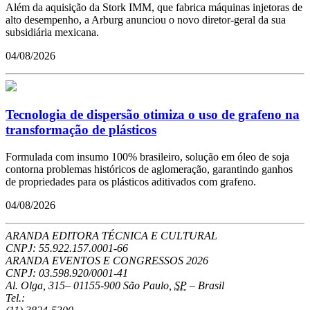
Além da aquisição da Stork IMM, que fabrica máquinas injetoras de
alto desempenho, a Arburg anunciou o novo diretor-geral da sua
subsidiária mexicana.
04/08/2026
Tecnologia de dispersão otimiza o uso de grafeno na
transformação de plásticos
Formulada com insumo 100% brasileiro, solução em óleo de soja
contorna problemas históricos de aglomeração, garantindo ganhos
de propriedades para os plásticos aditivados com grafeno.
04/08/2026
ARANDA EDITORA TÉCNICA E CULTURAL
CNPJ: 55.922.157.0001-66
ARANDA EVENTOS E CONGRESSOS
2026
CNPJ: 03.598.920/0001-41
Al. Olga, 315
–
01155-900
São Paulo
,
SP
–
Brasil
Tel.: