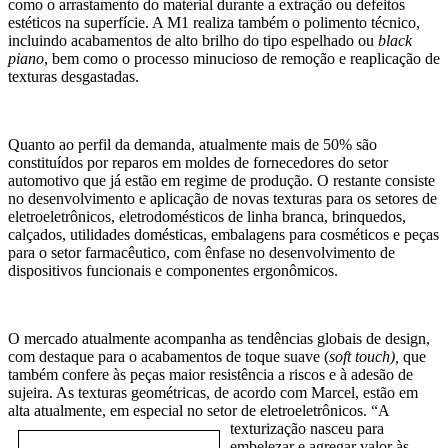
como o arrastamento do material durante a extração ou defeitos
estéticos na superfície. A M1 realiza também o polimento técnico,
incluindo acabamentos de alto brilho do tipo espelhado ou
black
piano
, bem como o processo minucioso de remoção e reaplicação de
texturas desgastadas.
Quanto ao perfil da demanda, atualmente mais de 50% são
constituídos por reparos em moldes de fornecedores do setor
automotivo que já estão em regime de produção. O restante consiste
no desenvolvimento e aplicação de novas texturas para os setores de
eletroeletrônicos, eletrodomésticos de linha branca, brinquedos,
calçados, utilidades domésticas, embalagens para cosméticos e peças
para o setor farmacêutico, com ênfase no desenvolvimento de
dispositivos funcionais e componentes ergonômicos.
O mercado atualmente acompanha as tendências globais de design,
com destaque para o acabamentos de toque suave (
soft touch
),
que
também confere às peças maior resistência a riscos e à adesão de
sujeira. As texturas geométricas, de acordo com Marcel, estão em
alta atualmente, em especial no setor de eletroeletr
ônicos. “A
texturização nasceu para
embelezar e agregar valor às