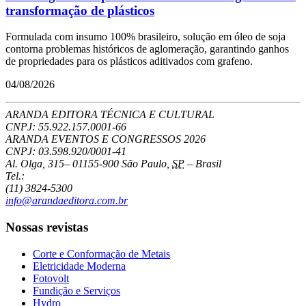
transformação de plásticos
Formulada com insumo 100% brasileiro, solução em óleo de soja
contorna problemas históricos de aglomeração, garantindo ganhos
de propriedades para os plásticos aditivados com grafeno.
04/08/2026
ARANDA EDITORA TÉCNICA E CULTURAL
CNPJ: 55.922.157.0001-66
ARANDA EVENTOS E CONGRESSOS
2026
CNPJ: 03.598.920/0001-41
Al. Olga, 315
–
01155-900
São Paulo
,
SP
–
Brasil
Tel.:
(11) 3824-5300
info@arandaeditora.com.br
Nossas revistas
Corte e Conformação de Metais
Eletricidade Moderna
Fotovolt
Fundição e Serviços
Hydro