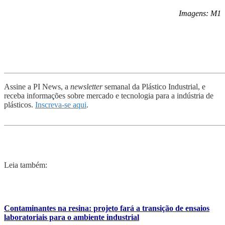
Imagens: M1
_______________________________________________________
Assine a PI News, a
newsletter
semanal da Plástico Industrial, e
receba informações sobre mercado e tecnologia para a indústria de
plásticos.
Inscreva-se aqui
.
_______________________________________________________
Leia também:
Contaminantes na resina: projeto fará a transição de ensaios
laboratoriais para o ambiente industrial