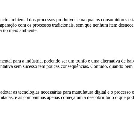
pacto ambiental dos processos produtivos e na qual os consumidores es
mparação com os processos tradicionais, sem que nenhum item desnecess
a no meio ambiente.
mental para a indústria, podendo ser um trunfo e uma alternativa de baix
tentativa sem sucesso tem poucas consequências. Contudo, quando bem-s
otar as tecnologias necessárias para manufatura digital e o processo e
imitadas, e as companhias apenas começaram a descobrir tudo o que pode