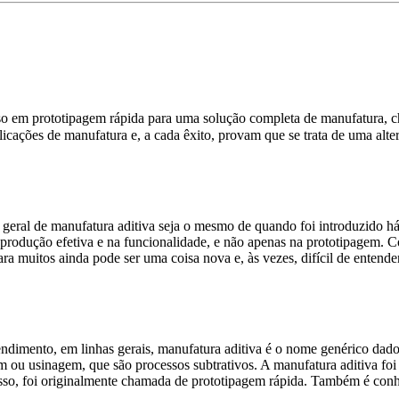
uso em prototipagem rápida para uma solução completa de manufatura, c
cações de manufatura e, a cada êxito, provam que se trata de uma alter
geral de manufatura aditiva seja o mesmo de quando foi introduzido há
a produção efetiva e na funcionalidade, e não apenas na prototipagem. C
a muitos ainda pode ser uma coisa nova e, às vezes, difícil de entender
ntendimento, em linhas gerais, manufatura aditiva é o nome genérico d
m ou usinagem, que são processos subtrativos. A manufatura aditiva fo
isso, foi originalmente chamada de prototipagem rápida. Também é con