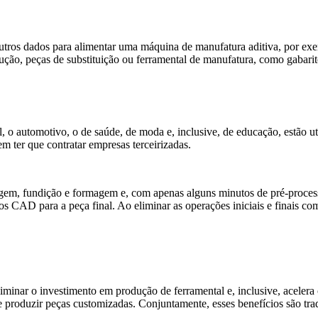
utros dados para alimentar uma máquina de manufatura aditiva, por exem
ção, peças de substituição ou ferramental de manufatura, como gabarit
l, o automotivo, o de saúde, de moda e, inclusive, de educação, estão u
m ter que contratar empresas terceirizadas.
agem, fundição e formagem e, com apenas alguns minutos de pré-process
s CAD para a peça final. Ao eliminar as operações iniciais e finais co
liminar o investimento em produção de ferramental e, inclusive, acelera
e produzir peças customizadas. Conjuntamente, esses benefícios são trad