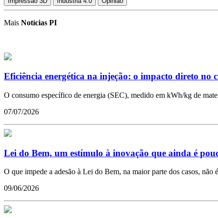
Impressão 3D
Indústria 4.0
Opinião
Mais
Notícias PI
Eficiência energética na injeção: o impacto direto no 
O consumo específico de energia (SEC), medido em kWh/kg de materia
07/07/2026
Lei do Bem, um estímulo à inovação que ainda é pouco
O que impede a adesão à Lei do Bem, na maior parte dos casos, não é 
09/06/2026