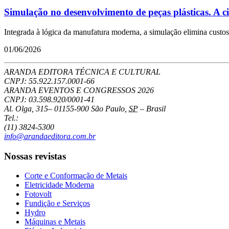
Simulação no desenvolvimento de peças plásticas. A ciê
Integrada à lógica da manufatura moderna, a simulação elimina custos 
01/06/2026
ARANDA EDITORA TÉCNICA E CULTURAL
CNPJ: 55.922.157.0001-66
ARANDA EVENTOS E CONGRESSOS
2026
CNPJ: 03.598.920/0001-41
Al. Olga, 315
–
01155-900
São Paulo
,
SP
–
Brasil
Tel.:
(11) 3824-5300
info@arandaeditora.com.br
Nossas revistas
Corte e Conformação de Metais
Eletricidade Moderna
Fotovolt
Fundição e Serviços
Hydro
Máquinas e Metais