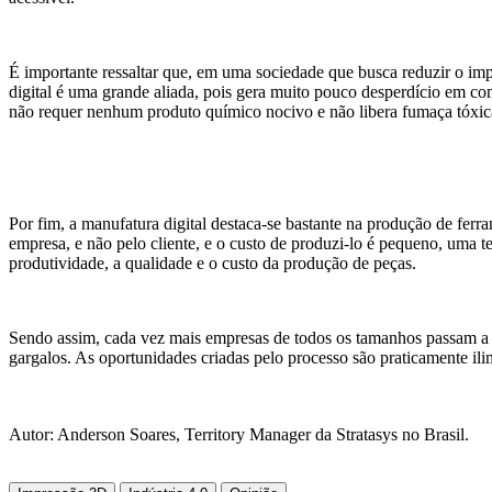
É importante ressaltar que, em uma sociedade que busca reduzir o im
digital é uma grande aliada, pois gera muito pouco desperdício em co
não requer nenhum produto químico nocivo e não libera fumaça tóxic
Por fim, a manufatura digital destaca-se bastante na produção de ferra
empresa, e não pelo cliente, e o custo de produzi-lo é pequeno, uma 
produtividade, a qualidade e o custo da produção de peças.
Sendo assim, cada vez mais empresas de todos os tamanhos passam a ad
gargalos. As oportunidades criadas pelo processo são praticamente il
Autor:
Anderson Soares, Territory Manager da Stratasys no Brasil.