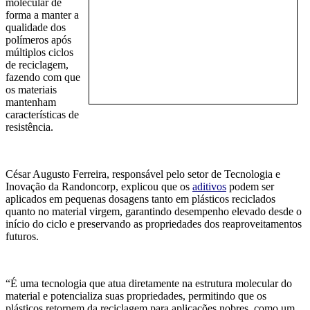
molecular de
forma a manter a
qualidade dos
polímeros após
múltiplos ciclos
de reciclagem,
fazendo com que
os materiais
mantenham
características de
resistência.
César Augusto Ferreira,
responsável pelo setor de Tecnologia e
Inovação da
Randoncorp,
explicou que
os
aditivos
podem
ser
aplicad
os
em pequenas dosagens
tanto em plásticos reciclados
quanto no material virgem, garantindo desempenho elevado desde o
início do ciclo e preservando as propriedades dos reaproveitamentos
futuros.
“É uma tecnologia que atua diretamente na estrutura molecular do
material e potencializa suas propriedades, permitindo que os
plásticos retornem da reciclagem para aplicações nobres, como um