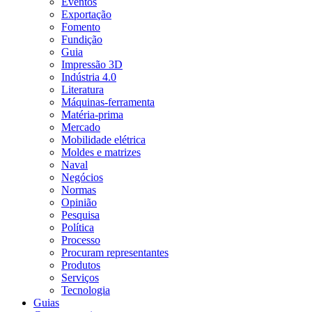
Eventos
Exportação
Fomento
Fundição
Guia
Impressão 3D
Indústria 4.0
Literatura
Máquinas-ferramenta
Matéria-prima
Mercado
Mobilidade elétrica
Moldes e matrizes
Naval
Negócios
Normas
Opinião
Pesquisa
Política
Processo
Procuram representantes
Produtos
Serviços
Tecnologia
Guias