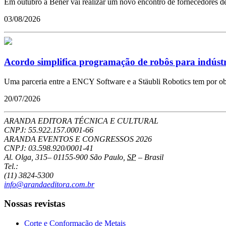
Em outubro a Bener vai realizar um novo encontro de fornecedores de 
03/08/2026
Acordo simplifica programação de robôs para indústr
Uma parceria entre a ENCY Software e a Stäubli Robotics tem por obje
20/07/2026
ARANDA EDITORA TÉCNICA E CULTURAL
CNPJ: 55.922.157.0001-66
ARANDA EVENTOS E CONGRESSOS
2026
CNPJ: 03.598.920/0001-41
Al. Olga, 315
–
01155-900
São Paulo
,
SP
–
Brasil
Tel.:
(11) 3824-5300
info@arandaeditora.com.br
Nossas revistas
Corte e Conformação de Metais