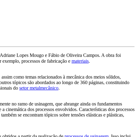
o, Adriane Lopes Mougo e Fábio de Oliveira Campos. A obra foi
r exemplo, processos de fabricação e
materiais
.
 assim como temas relacionados à mecânica dos meios sólidos,
outros tópicos são abordados ao longo de 360 páginas, constituindo
sionais do
setor metalmecânico
.
ualmente no ramo de usinagem, que abrange ainda os fundamentos
 a cinemática dos processos envolvidos. Características dos processos
 também se encontram tópicos sobre tensões elásticas e plásticas,
 obtidos a partir da realização de
processos de usinagem
. Isso inclui