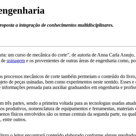
engenharia
roposta a integração de conhecimentos multidisciplinares.
aria: um curso de mecânica do corte”, de autoria de Anna Carla Arauj
o de
usinagem
e os provenientes de outras áreas de engenharia como, po
s processos mecânicos de corte também permeiam o conteúdo do livro,
ojeto de peças usinadas, bem como experimentos neste sentido. Esses e 
informações pensada para auxiliar graduandos em engenharia e profis
em três partes, sendo a primeira voltada para as tecnologias usadas at
sos produtivos, nomenclatura de equipamentos e ferramentas, materiais e
enos físicos envolvidos são os temas centrais da segunda parte, na qual
, entre outros.
livro o leitor encontrará conteúdo elaborado conforme alguns resultados