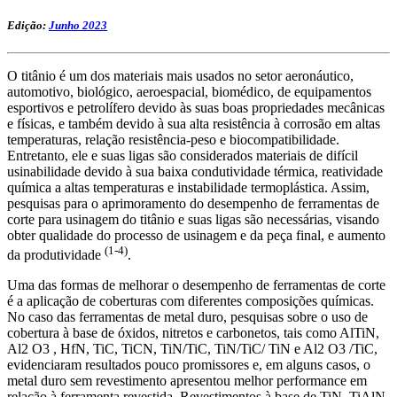
Edição:
Junho 2023
O titânio é um dos materiais mais usados no setor aeronáutico,
automotivo, biológico, aeroespacial, biomédico, de equipamentos
esportivos e petrolífero devido às suas boas propriedades mecânicas
e físicas, e também devido à sua alta resistência à corrosão em altas
temperaturas, relação resistência-peso e biocompatibilidade.
Entretanto, ele e suas ligas são considerados materiais de difícil
usinabilidade devido à sua baixa condutividade térmica, reatividade
química a altas temperaturas e instabilidade termoplástica. Assim,
pesquisas para o aprimoramento do desempenho de ferramentas de
corte para usinagem do titânio e suas ligas são necessárias, visando
obter qualidade do processo de usinagem e da peça final, e aumento
(1-4)
da produtividade
.
Uma das formas de melhorar o desempenho de ferramentas de corte
é a aplicação de coberturas com diferentes composições químicas.
No caso das ferramentas de metal duro, pesquisas sobre o uso de
cobertura à base de óxidos, nitretos e carbonetos, tais como AlTiN,
Al2 O3 , HfN, TiC, TiCN, TiN/TiC, TiN/TiC/ TiN e Al2 O3 /TiC,
evidenciaram resultados pouco promissores e, em alguns casos, o
metal duro sem revestimento apresentou melhor performance em
relação à ferramenta revestida. Revestimentos à base de TiN, TiAlN,