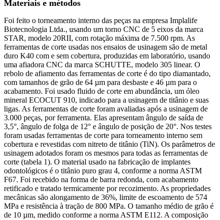
Materiais e métodos
Foi feito o torneamento interno das peças na empresa Implalife
Biotecnologia Ltda., usando um torno CNC de 5 eixos da marca
STAR, modelo 20RII, com rotação máxima de 7.500 rpm. As
ferramentas de corte usadas nos ensaios de usinagem são de metal
duro K40 com e sem cobertura, produzidas em laboratório, usando
uma afiadora CNC da marca SCHUTTE, modelo 305 linear. O
rebolo de afiamento das ferramentas de corte é do tipo diamantado,
com tamanhos de grão de 64 µm para desbaste e 46 µm para o
acabamento. Foi usado fluido de corte em abundância, um óleo
mineral ECOCUT 910, indicado para a usinagem de titânio e suas
ligas. As ferramentas de corte foram avaliadas após a usinagem de
3.000 peças, por ferramenta. Elas apresentam ângulo de saída de
3,5°, ângulo de folga de 12° e ângulo de posição de 20°. Nos testes
foram usadas ferramentas de corte para torneamento interno sem
cobertura e revestidas com nitreto de titânio (TiN). Os parâmetros de
usinagem adotados foram os mesmos para todas as ferramentas de
corte (tabela 1). O material usado na fabricação de implantes
odontológicos é o titânio puro grau 4, conforme a norma ASTM
F67. Foi recebido na forma de barra redonda, com acabamento
retificado e tratado termicamente por recozimento. As propriedades
mecânicas são alongamento de 36%, limite de escoamento de 574
MPa e resistência à tração de 800 MPa. O tamanho médio de grão é
de 10 µm, medido conforme a norma ASTM E112. A composição