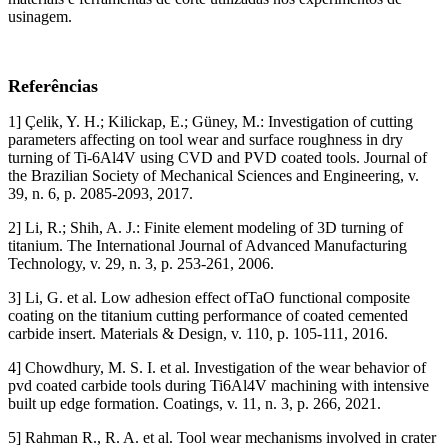
usinagem.
Referências
1] Çelik, Y. H.; Kilickap, E.; Güney, M.: Investigation of cutting
parameters affecting on tool wear and surface roughness in dry
turning of Ti-6Al4V using CVD and PVD coated tools. Journal of
the Brazilian Society of Mechanical Sciences and Engineering, v.
39, n. 6, p. 2085-2093, 2017.
2] Li, R.; Shih, A. J.: Finite element modeling of 3D turning of
titanium. The International Journal of Advanced Manufacturing
Technology, v. 29, n. 3, p. 253-261, 2006.
3] Li, G. et al. Low adhesion effect ofTaO functional composite
coating on the titanium cutting performance of coated cemented
carbide insert. Materials & Design, v. 110, p. 105-111, 2016.
4] Chowdhury, M. S. I. et al. Investigation of the wear behavior of
pvd coated carbide tools during Ti6Al4V machining with intensive
built up edge formation. Coatings, v. 11, n. 3, p. 266, 2021.
5] Rahman R., R. A. et al. Tool wear mechanisms involved in crater