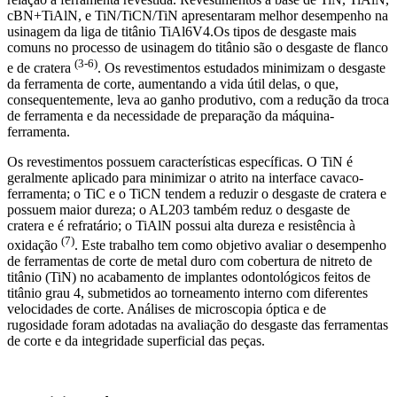
cBN+TiAlN, e TiN/TiCN/TiN apresentaram melhor desempenho na
usinagem da liga de titânio TiAl6V4.Os tipos de desgaste mais
comuns no processo de usinagem do titânio são o desgaste de flanco
(3-6)
e de cratera
. Os revestimentos estudados minimizam o desgaste
da ferramenta de corte, aumentando a vida útil delas, o que,
consequentemente, leva ao ganho produtivo, com a redução da troca
de ferramenta e da necessidade de preparação da máquina-
ferramenta.
Os revestimentos possuem características específicas. O TiN é
geralmente aplicado para minimizar o atrito na interface cavaco-
ferramenta; o TiC e o TiCN tendem a reduzir o desgaste de cratera e
possuem maior dureza; o AL203 também reduz o desgaste de
cratera e é refratário; o TiAlN possui alta dureza e resistência à
(7)
oxidação
. Este trabalho tem como objetivo avaliar o desempenho
de ferramentas de corte de metal duro com cobertura de nitreto de
titânio (TiN) no acabamento de implantes odontológicos feitos de
titânio grau 4, submetidos ao torneamento interno com diferentes
velocidades de corte. Análises de microscopia óptica e de
rugosidade foram adotadas na avaliação do desgaste das ferramentas
de corte e da integridade superficial das peças.