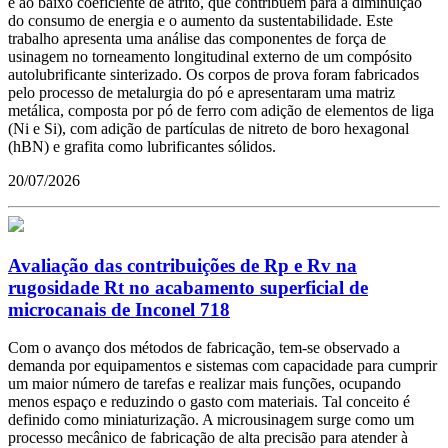
e ao baixo coeficiente de atrito, que contribuem para a diminuição
do consumo de energia e o aumento da sustentabilidade. Este
trabalho apresenta uma análise das componentes de força de
usinagem no torneamento longitudinal externo de um compósito
autolubrificante sinterizado. Os corpos de prova foram fabricados
pelo processo de metalurgia do pó e apresentaram uma matriz
metálica, composta por pó de ferro com adição de elementos de liga
(Ni e Si), com adição de partículas de nitreto de boro hexagonal
(hBN) e grafita como lubrificantes sólidos.
20/07/2026
Avaliação das contribuições de Rp e Rv na
rugosidade Rt no acabamento superficial de
microcanais de Inconel 718
Com o avanço dos métodos de fabricação, tem-se observado a
demanda por equipamentos e sistemas com capacidade para cumprir
um maior número de tarefas e realizar mais funções, ocupando
menos espaço e reduzindo o gasto com materiais. Tal conceito é
definido como miniaturização. A microusinagem surge como um
processo mecânico de fabricação de alta precisão para atender à