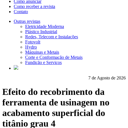
Como anunciar
Como receber a revista
Contato
Outras revistas
Eletricidade Moderna
Plástico Industrial
Redes, Telecom e Instalações
Fotovolt
Hydro
Máquinas e Metais
Corte e Conformação de Metais
Fundição e Serviços
7 de Agosto de 2026
Efeito do recobrimento da
ferramenta de usinagem no
acabamento superficial do
titânio grau 4