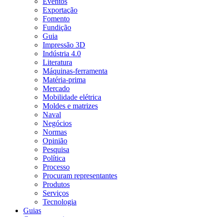
Eventos
Exportação
Fomento
Fundição
Guia
Impressão 3D
Indústria 4.0
Literatura
Máquinas-ferramenta
Matéria-prima
Mercado
Mobilidade elétrica
Moldes e matrizes
Naval
Negócios
Normas
Opinião
Pesquisa
Política
Processo
Procuram representantes
Produtos
Serviços
Tecnologia
Guias