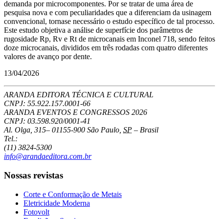
demanda por microcomponentes. Por se tratar de uma área de
pesquisa nova e com peculiaridades que a diferenciam da usinagem
convencional, tornase necessário o estudo específico de tal processo.
Este estudo objetiva a análise de superfície dos parâmetros de
rugosidade Rp, Rv e Rt de microcanais em Inconel 718, sendo feitos
doze microcanais, divididos em três rodadas com quatro diferentes
valores de avanço por dente.
13/04/2026
ARANDA EDITORA TÉCNICA E CULTURAL
CNPJ: 55.922.157.0001-66
ARANDA EVENTOS E CONGRESSOS
2026
CNPJ: 03.598.920/0001-41
Al. Olga, 315
–
01155-900
São Paulo
,
SP
–
Brasil
Tel.:
(11) 3824-5300
info@arandaeditora.com.br
Nossas revistas
Corte e Conformação de Metais
Eletricidade Moderna
Fotovolt