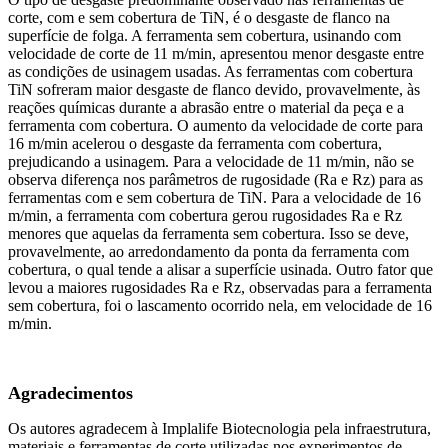
corte, com e sem cobertura de TiN, é o desgaste de flanco na
superfície de folga. A ferramenta sem cobertura, usinando com
velocidade de corte de 11 m/min, apresentou menor desgaste entre
as condições de usinagem usadas. As ferramentas com cobertura
TiN sofreram maior desgaste de flanco devido, provavelmente, às
reações químicas durante a abrasão entre o material da peça e a
ferramenta com cobertura. O aumento da velocidade de corte para
16 m/min acelerou o desgaste da ferramenta com cobertura,
prejudicando a usinagem. Para a velocidade de 11 m/min, não se
observa diferença nos parâmetros de rugosidade (Ra e Rz) para as
ferramentas com e sem cobertura de TiN. Para a velocidade de 16
m/min, a ferramenta com cobertura gerou rugosidades Ra e Rz
menores que aquelas da ferramenta sem cobertura. Isso se deve,
provavelmente, ao arredondamento da ponta da ferramenta com
cobertura, o qual tende a alisar a superfície usinada. Outro fator que
levou a maiores rugosidades Ra e Rz, observadas para a ferramenta
sem cobertura, foi o lascamento ocorrido nela, em velocidade de 16
m/min.
Agradecimentos
Os autores agradecem à Implalife Biotecnologia pela infraestrutura,
materiais e ferramentas de corte utilizadas nos experimentos de