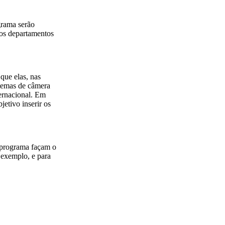
ograma serão
s os departamentos
que elas, nas
stemas de câmera
ernacional. Em
jetivo inserir os
 programa façam o
 exemplo, e para