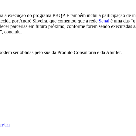
ra a execução do programa PBQP-F também inclui a participação de ins
necida por André Silveira, que comentou que a rede
Senai
é uma das “qu
elecer parcerias em futuro próximo, conforme forem sendo executadas as 
, concluiu.
podem ser obtidas pelo
site
da Produto Consultoria e da Abinfer.
úrgica