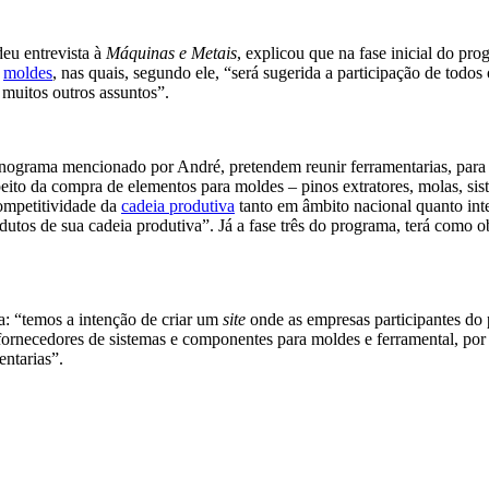
deu entrevista à
Máquinas e Metais
, explicou que na fase inicial do pr
a
moldes
, nas quais, segundo ele, “será sugerida a participação de todo
 muitos outros assuntos”.
nograma mencionado por André, pretendem reunir ferramentarias, para 
peito da compra de elementos para moldes – pinos extratores, molas, si
competitividade da
cadeia produtiva
tanto em âmbito nacional quanto int
utos de sua cadeia produtiva”. Já a fase três do programa, terá como ob
: “temos a intenção de criar um
site
onde as empresas participantes do
fornecedores de sistemas e componentes para moldes e ferramental, por
ntarias”.