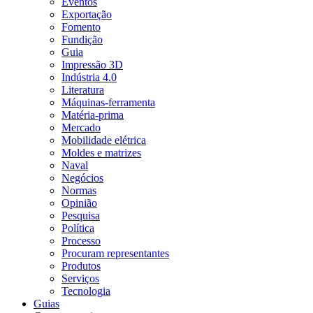
Eventos
Exportação
Fomento
Fundição
Guia
Impressão 3D
Indústria 4.0
Literatura
Máquinas-ferramenta
Matéria-prima
Mercado
Mobilidade elétrica
Moldes e matrizes
Naval
Negócios
Normas
Opinião
Pesquisa
Política
Processo
Procuram representantes
Produtos
Serviços
Tecnologia
Guias