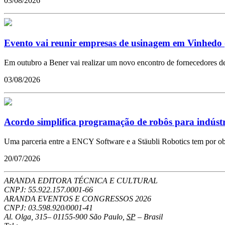
03/08/2026
Evento vai reunir empresas de usinagem em Vinhedo 
Em outubro a Bener vai realizar um novo encontro de fornecedores de 
03/08/2026
Acordo simplifica programação de robôs para indústr
Uma parceria entre a ENCY Software e a Stäubli Robotics tem por obje
20/07/2026
ARANDA EDITORA TÉCNICA E CULTURAL
CNPJ: 55.922.157.0001-66
ARANDA EVENTOS E CONGRESSOS
2026
CNPJ: 03.598.920/0001-41
Al. Olga, 315
–
01155-900
São Paulo
,
SP
–
Brasil