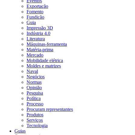
Eventos
Exportação
Fomento
Fundição
Guia
Impressão 3D
Indústria 4.0
Literatura
Máquinas-ferramenta
Matéria-prima
Mercado
Mobilidade elétrica
Moldes e matrizes
Naval
Negócios
Normas
Opinião
Pesquisa
Política
Processo
Procuram representantes
Produtos
Serviços
Tecnologia
Guias