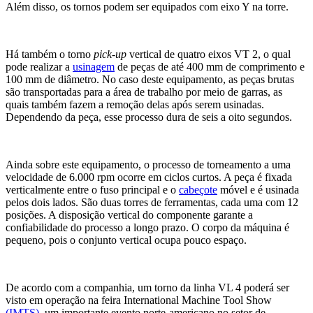
Além disso, os tornos podem ser equipados com eixo Y na torre.
Há também o torno
pick-up
vertical de quatro eixos VT 2, o qual
pode realizar a
usinagem
de peças de até 400 mm de comprimento e
100 mm de diâmetro. No caso deste equipamento, as peças brutas
são transportadas para a área de trabalho por meio de garras, as
quais também fazem a remoção delas após serem usinadas.
Dependendo da peça, esse processo dura de seis a oito segundos.
Ainda sobre este equipamento, o processo de torneamento a uma
velocidade de 6.000 rpm ocorre em ciclos curtos. A peça é fixada
verticalmente entre o fuso principal e o
cabeçote
móvel e é usinada
pelos dois lados. São duas torres de ferramentas, cada uma com 12
posições. A disposição vertical do componente garante a
confiabilidade do processo a longo prazo. O corpo da máquina é
pequeno, pois o conjunto vertical ocupa pouco espaço.
De acordo com a companhia, um torno da linha VL 4 poderá ser
visto em operação na feira International Machine Tool Show
(
IMTS
)
, um importante evento norte-americano no setor de