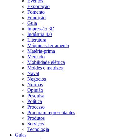
Eventos
Exportação
Fomento
Fundição
Guia
Impressão 3D
Indústria 4.0
Literatura
Máquinas-ferramenta
Matéria-prima
Mercado
Mobilidade elétrica
Moldes e matrizes
Naval
Negócios
Normas
Opinião
Pesquisa
Política
Processo
Procuram representantes
Produtos
Serviços
Tecnologia
Guias