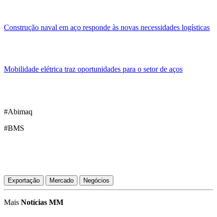
Construção naval em aço responde às novas necessidades logísticas
Mobilidade elétrica traz oportunidades para o setor de aços
#Abimaq
#BMS
Exportação
Mercado
Negócios
Mais
Notícias MM