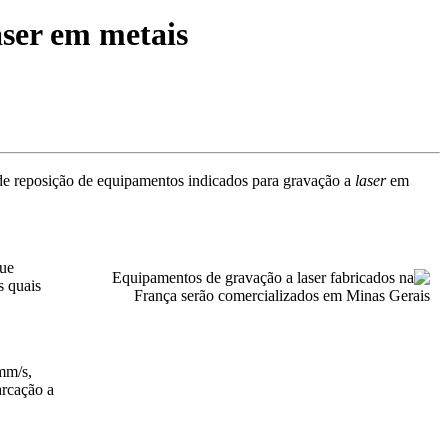
aser em metais
 de reposição de equipamentos indicados para gravação a
laser
em
que
s quais
mm/s,
rcação a