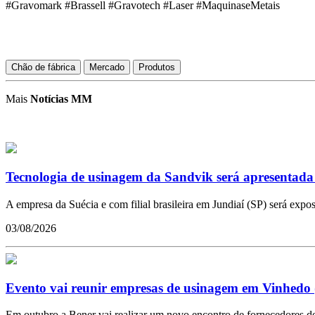
#Gravomark #Brassell #Gravotech #Laser #MaquinaseMetais
Chão de fábrica
Mercado
Produtos
Mais
Notícias MM
Tecnologia de usinagem da Sandvik será apresentada 
A empresa da Suécia e com filial brasileira em Jundiaí (SP) será exp
03/08/2026
Evento vai reunir empresas de usinagem em Vinhedo 
Em outubro a Bener vai realizar um novo encontro de fornecedores de 