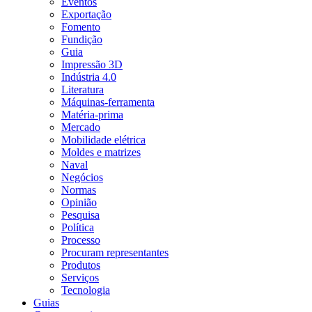
Eventos
Exportação
Fomento
Fundição
Guia
Impressão 3D
Indústria 4.0
Literatura
Máquinas-ferramenta
Matéria-prima
Mercado
Mobilidade elétrica
Moldes e matrizes
Naval
Negócios
Normas
Opinião
Pesquisa
Política
Processo
Procuram representantes
Produtos
Serviços
Tecnologia
Guias