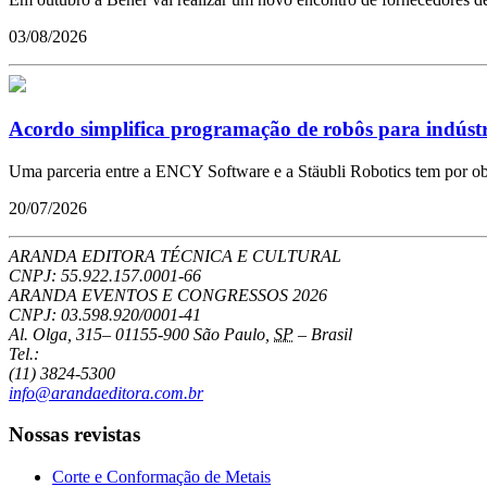
03/08/2026
Acordo simplifica programação de robôs para indústr
Uma parceria entre a ENCY Software e a Stäubli Robotics tem por obje
20/07/2026
ARANDA EDITORA TÉCNICA E CULTURAL
CNPJ: 55.922.157.0001-66
ARANDA EVENTOS E CONGRESSOS
2026
CNPJ: 03.598.920/0001-41
Al. Olga, 315
–
01155-900
São Paulo
,
SP
–
Brasil
Tel.:
(11) 3824-5300
info@arandaeditora.com.br
Nossas revistas
Corte e Conformação de Metais