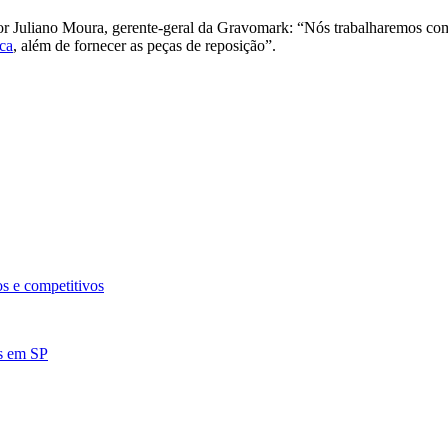
or Juliano Moura, gerente-geral da Gravomark: “Nós trabalharemos co
ica
, além de fornecer as peças de reposição”.
os e competitivos
es em SP