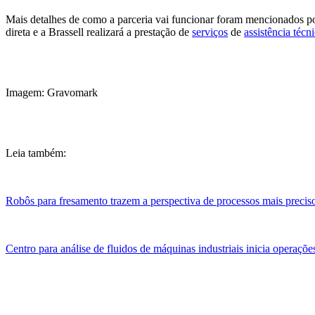
Mais detalhes de como a parceria vai funcionar foram mencionados p
direta e a Brassell realizará a prestação de
serviços
de
assistência técn
Imagem: Gravomark
Leia também:
Robôs para fresamento trazem a perspectiva de processos mais precis
Centro para análise de fluidos de máquinas industriais inicia operaçõ