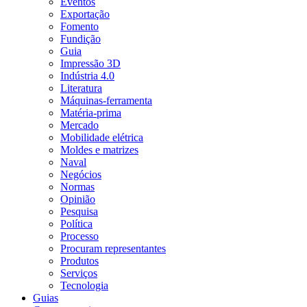
Eventos
Exportação
Fomento
Fundição
Guia
Impressão 3D
Indústria 4.0
Literatura
Máquinas-ferramenta
Matéria-prima
Mercado
Mobilidade elétrica
Moldes e matrizes
Naval
Negócios
Normas
Opinião
Pesquisa
Política
Processo
Procuram representantes
Produtos
Serviços
Tecnologia
Guias