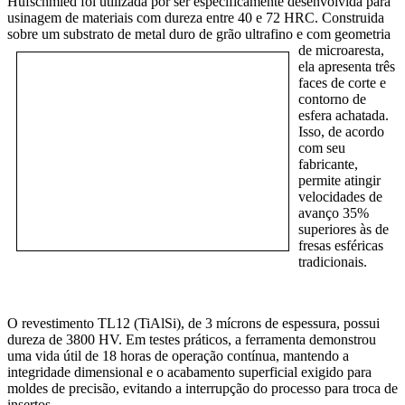
Hufschmied foi utilizada por ser especificamente desenvolvida para
usinagem de materiais com dureza entre 40 e 72 HRC. Construida
sobre um substrato de metal duro de grão ultrafino e com
geometria
de microaresta,
ela apresenta três
faces de corte e
contorno de
esfera achatada.
Isso, de acordo
com seu
fabricante,
permite atingir
velocidades de
avanço 35%
superiores às de
fresas esféricas
tradicionais.
O revestimento TL12 (TiAlSi), de 3 mícrons de espessura, possui
dureza de 3800 HV. Em testes práticos, a ferramenta demonstrou
uma vida útil de 18 horas de operação contínua, mantendo a
integridade dimensional e o acabamento superficial exigido para
moldes de precisão, evitando a interrupção do processo para troca de
insertos.