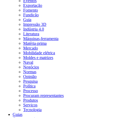
Eventos
Exportação
Fomento
Fundição
Guia
Impressão 3D
Indústria 4.0
Literatura
Máquinas-ferramenta
Matéria-prima
Mercado
Mobilidade elétrica
Moldes e matrizes
Naval
Negócios
Normas
Opinião
Pesquisa
Política
Processo
Procuram representantes
Produtos
Serviços
Tecnologia
Guias