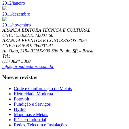
2012/janeiro
2011/dezembro
2011/novembro
ARANDA EDITORA TÉCNICA E CULTURAL
CNPJ: 55.922.157.0001-66
ARANDA EVENTOS E CONGRESSOS
2026
CNPJ: 03.598.920/0001-41
Al. Olga, 315
–
01155-900
São Paulo
,
SP
–
Brasil
Tel.:
(11) 3824-5300
info@arandaeditora.com.br
Nossas revistas
Corte e Conformação de Metais
Eletricidade Moderna
Fotovolt
Fundição e Serviços
Hydro
Máquinas e Metais
Plástico Industrial
Redes, Telecom e Instalações