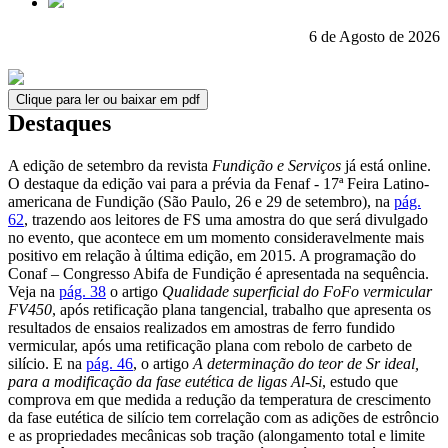
6 de Agosto de 2026
Clique para ler ou baixar em pdf
Destaques
A edição de setembro da revista
Fundição e Serviços
já está online.
O destaque da edição vai para a prévia da Fenaf - 17ª Feira Latino-
americana de Fundição (São Paulo, 26 e 29 de setembro), na
pág.
62
, trazendo aos leitores de FS uma amostra do que será divulgado
no evento, que acontece em um momento consideravelmente mais
positivo em relação à última edição, em 2015. A programação do
Conaf – Congresso Abifa de Fundição é apresentada na sequência.
Veja na
pág. 38
o artigo
Qualidade superficial do FoFo vermicular
FV450
, após retificação plana tangencial, trabalho que apresenta os
resultados de ensaios realizados em amostras de ferro fundido
vermicular, após uma retificação plana com rebolo de carbeto de
silício. E na
pág. 46
, o artigo
A determinação do teor de Sr ideal,
para a modificação da fase eutética de ligas Al-Si
, estudo que
comprova em que medida a redução da temperatura de crescimento
da fase eutética de silício tem correlação com as adições de estrôncio
e as propriedades mecânicas sob tração (alongamento total e limite