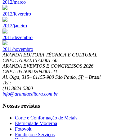
2012/marco
2012/fevereiro
2012/janeiro
2011/dezembro
2011/novembro
ARANDA EDITORA TÉCNICA E CULTURAL
CNPJ: 55.922.157.0001-66
ARANDA EVENTOS E CONGRESSOS
2026
CNPJ: 03.598.920/0001-41
Al. Olga, 315
–
01155-900
São Paulo
,
SP
–
Brasil
Tel.:
(11) 3824-5300
info@arandaeditora.com.br
Nossas revistas
Corte e Conformação de Metais
Eletricidade Moderna
Fotovolt
Fundição e Serviços