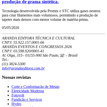
produção de grama sintética.
Tecnologia desenvolvida pela Promix e STC utiliza gases neutros
para criar filamentos mais volumosos, permitindo a produção de
tapetes mais densos com menor volume de matéria-prima.
05/05/2026
ARANDA EDITORA TÉCNICA E CULTURAL
CNPJ: 55.922.157.0001-66
ARANDA EVENTOS E CONGRESSOS
2026
CNPJ: 03.598.920/0001-41
Al. Olga, 315
–
01155-900
São Paulo
,
SP
–
Brasil
Tel.:
(11) 3824-5300
info@arandaeditora.com.br
Nossas revistas
Corte e Conformação de Metais
Eletricidade Moderna
Fotovolt
Fundição e Serviços
Hydro