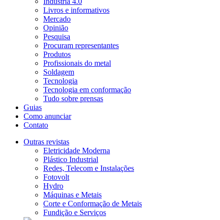
Indústria 4.0
Livros e informativos
Mercado
Opinião
Pesquisa
Procuram representantes
Produtos
Profissionais do metal
Soldagem
Tecnologia
Tecnologia em conformação
Tudo sobre prensas
Guias
Como anunciar
Contato
Outras revistas
Eletricidade Moderna
Plástico Industrial
Redes, Telecom e Instalações
Fotovolt
Hydro
Máquinas e Metais
Corte e Conformação de Metais
Fundição e Serviços