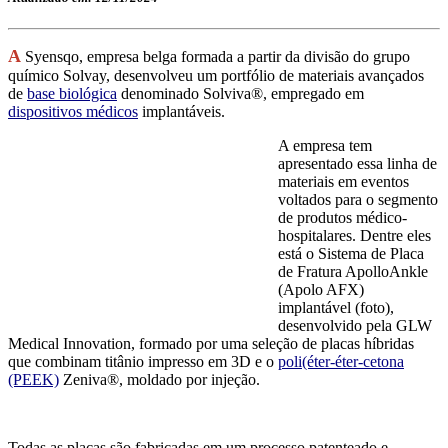
A
Syensqo, empresa belga
formada a partir da divisão do grupo
químico Solvay, desenvolveu um portfólio de materiais avançados
de
base biológica
denominado Solviva®, empregado em
dispositivos médicos
implantáveis.
A empresa tem
apresentado essa linha de
materiais em eventos
voltados para o segmento
de produtos médico-
hospitalares. Dentre eles
está o Sistema de Placa
de Fratura ApolloAnkle
(Apolo AFX)
implantável (foto),
desenvolvido pela GLW
Medical Innovation, formado por uma seleção de placas híbridas
que combinam titânio impresso em 3D e o
poli(éter-éter-cetona
(PEEK)
Zeniva®, moldado por injeção.
Todas as placas são fabricadas em um processo patenteado e