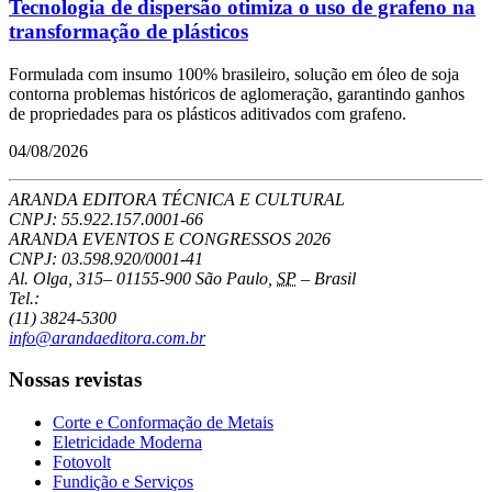
Tecnologia de dispersão otimiza o uso de grafeno na
transformação de plásticos
Formulada com insumo 100% brasileiro, solução em óleo de soja
contorna problemas históricos de aglomeração, garantindo ganhos
de propriedades para os plásticos aditivados com grafeno.
04/08/2026
ARANDA EDITORA TÉCNICA E CULTURAL
CNPJ: 55.922.157.0001-66
ARANDA EVENTOS E CONGRESSOS
2026
CNPJ: 03.598.920/0001-41
Al. Olga, 315
–
01155-900
São Paulo
,
SP
–
Brasil
Tel.:
(11) 3824-5300
info@arandaeditora.com.br
Nossas revistas
Corte e Conformação de Metais
Eletricidade Moderna
Fotovolt
Fundição e Serviços