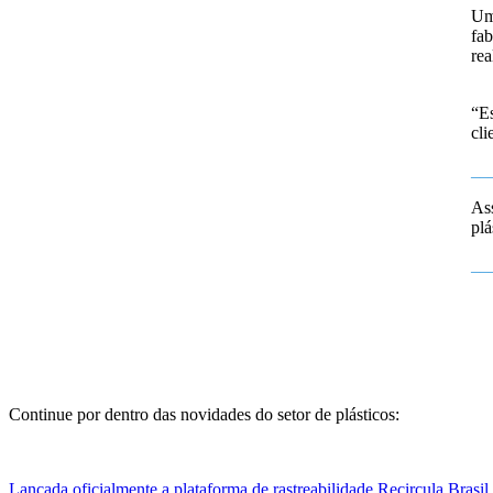
Um 
fa
rea
“Es
cli
__
As
plá
__
Continue por dentro das novidades do setor de plásticos:
Lançada oficialmente a plataforma de rastreabilidade Recircula Brasil