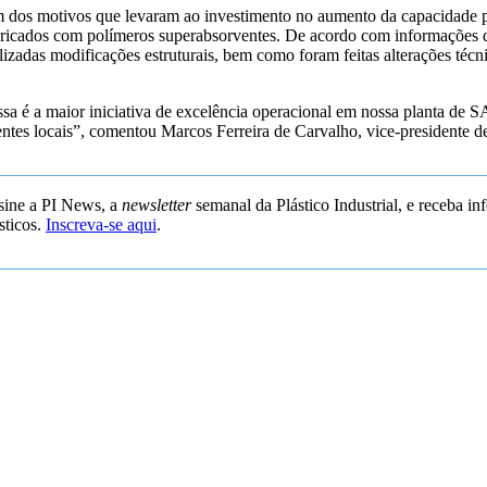
dos motivos que levaram ao investimento no aumento da capacidade pr
bricados com polímeros superabsorventes. De acordo com informações 
lizadas modificações estruturais, bem como foram feitas alterações técn
sa é a maior iniciativa de excelência operacional em nossa planta de S
entes locais”, comentou Marcos Ferreira de Carvalho, vice-presidente
________________________________________________________
sine a PI News, a
newsletter
semanal da Plástico Industrial, e receba in
sticos.
Inscreva-se aqui
.
________________________________________________________