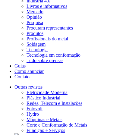
Indústria 4.0
Livros e informativos
Mercado
Opinião
Pesquisa
Procuram representantes
Produtos
Profissionais do metal
Soldagem
Tecnologia
Tecnologia em conformação
Tudo sobre prensas
Guias
Como anunciar
Contato
Outras revistas
Eletricidade Moderna
Plástico Industrial
Redes, Telecom e Instalações
Fotovolt
Hydro
Máquinas e Metais
Corte e Conformação de Metais
Fundição e Serviços