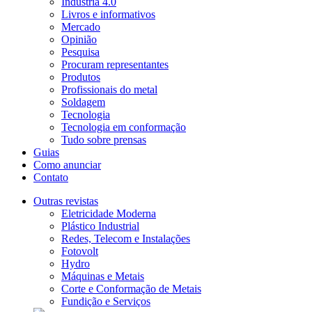
Indústria 4.0
Livros e informativos
Mercado
Opinião
Pesquisa
Procuram representantes
Produtos
Profissionais do metal
Soldagem
Tecnologia
Tecnologia em conformação
Tudo sobre prensas
Guias
Como anunciar
Contato
Outras revistas
Eletricidade Moderna
Plástico Industrial
Redes, Telecom e Instalações
Fotovolt
Hydro
Máquinas e Metais
Corte e Conformação de Metais
Fundição e Serviços