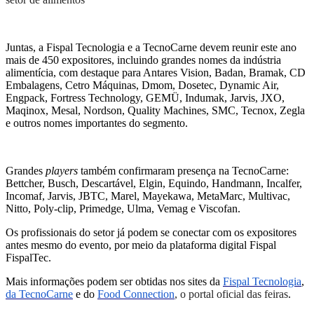
Juntas, a Fispal Tecnologia e a TecnoCarne devem reunir este ano
mais de 450 expositores, incluindo grandes nomes da indústria
alimentícia, com destaque para Antares Vision, Badan, Bramak, CD
Embalagens, Cetro Máquinas, Dmom, Dosetec, Dynamic Air,
Engpack, Fortress Technology, GEMÜ, Indumak, Jarvis, JXO,
Maqinox, Mesal, Nordson, Quality Machines, SMC, Tecnox, Zegla
e outros nomes importantes do segmento.
Grandes
players
também confirmaram presença na TecnoCarne:
Bettcher, Busch, Descartável, Elgin, Equindo, Handmann, Incalfer,
Incomaf, Jarvis, JBTC, Marel, Mayekawa, MetaMarc, Multivac,
Nitto, Poly-clip, Primedge, Ulma, Vemag e Viscofan.
Os profissionais do setor
já
podem se conectar com os expositores
antes mesmo do evento, por meio da plataforma digital Fispal
FispalTec.
M
ais informações
podem ser obtidas nos sites da
Fispal Tecnologia
,
da TecnoCarne
e do
Food Connection
, o portal oficial das feiras
.