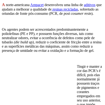
A
norte-americana
Ampacet
desenvolveu uma linha de
a
ditivos
que
ajudam a melhorar a qualidade de
resinas recicladas
, sobretudo as
oriundas de fonte pós-consumo (PCR, de
post cosumer resin
).
Os agentes podem ser acrescentados predominantemente a
poliolefinas (PE e PP), e possuem funções diversas, tais como
neutralizar odores, evitar a ocorrência de defeitos como pele de
tubarão
(die build up)
, reduzir o coeficiente de fricção entre a resina
e as superfícies metálicas das máquinas, assim como reduzir a
presença de umidade ou evitar a oxidação e a formação de gel.
Tingir e manter a
cor das PCR’s é
difícil, pois elas
normalmente já
possuem traços
de pigmentos e
corantes
empregados em
seu uso anterior,
o que impõe