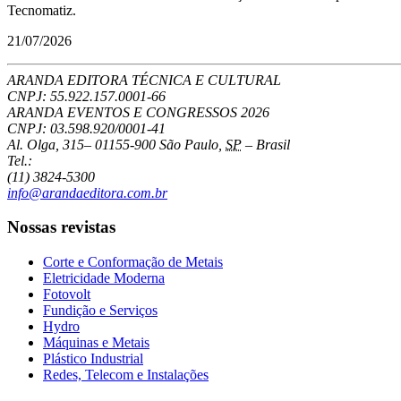
Tecnomatiz.
21/07/2026
ARANDA EDITORA TÉCNICA E CULTURAL
CNPJ: 55.922.157.0001-66
ARANDA EVENTOS E CONGRESSOS
2026
CNPJ: 03.598.920/0001-41
Al. Olga, 315
–
01155-900
São Paulo
,
SP
–
Brasil
Tel.:
(11) 3824-5300
info@arandaeditora.com.br
Nossas revistas
Corte e Conformação de Metais
Eletricidade Moderna
Fotovolt
Fundição e Serviços
Hydro
Máquinas e Metais
Plástico Industrial
Redes, Telecom e Instalações