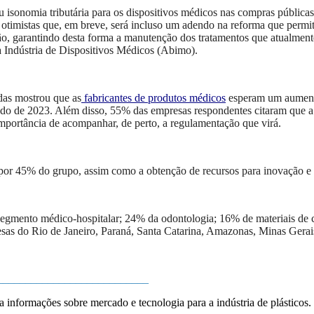
u isonomia tributária para os dispositivos médicos nas compras públicas 
timistas que, em breve, será incluso um adendo na reforma que permit
o, garantindo desta forma a manutenção dos tratamentos que atualmente
 Indústria de Dispositivos Médicos (Abimo).
adas mostrou que as
fabricantes
de produtos médicos
esperam um aument
íodo de 2023. Além disso, 55% das empresas respondentes citaram que a
importância de acompanhar, de perto, a regulamentação que virá.
or 45% do grupo, assim como a obtenção de recursos para inovação e d
egmento médico-hospitalar; 24% da odontologia; 16% de materiais de c
as do Rio de Janeiro, Paraná, Santa Catarina, Amazonas, Minas Gerais
___________________________
a informações sobre mercado e tecnologia para a indústria de plásticos.