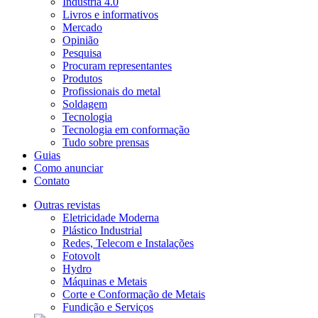
Indústria 4.0
Livros e informativos
Mercado
Opinião
Pesquisa
Procuram representantes
Produtos
Profissionais do metal
Soldagem
Tecnologia
Tecnologia em conformação
Tudo sobre prensas
Guias
Como anunciar
Contato
Outras revistas
Eletricidade Moderna
Plástico Industrial
Redes, Telecom e Instalações
Fotovolt
Hydro
Máquinas e Metais
Corte e Conformação de Metais
Fundição e Serviços