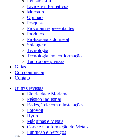
Indústria 4.0
Livros e informativos
Mercado
Opinião
Pesquisa
Procuram representantes
Produtos
Profissionais do metal
Soldagem
Tecnologia
Tecnologia em conformação
Tudo sobre prensas
Guias
Como anunciar
Contato
Outras revistas
Eletricidade Moderna
Plástico Industrial
Redes, Telecom e Instalações
Fotovolt
Hydro
Máquinas e Metais
Corte e Conformação de Metais
Fundição e Serviços