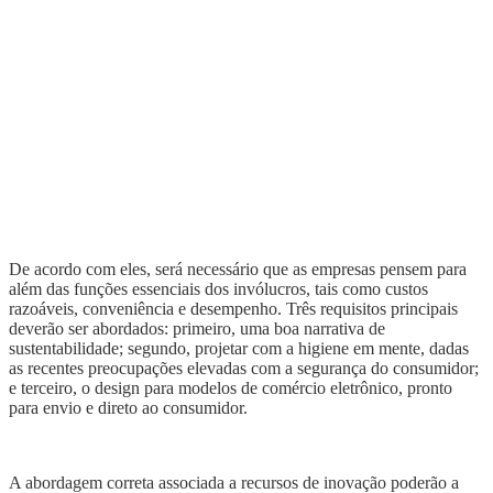
De acordo com eles, s
erá necessário que as empresas pensem para
além das funções essenciais
dos invólucros
,
tais
como custos
razoáveis, conveniência e desempenho. Três requisitos principais
deve
rão
ser abordados: primeiro, uma boa narrativa de
sustentabilidade; segundo, projetar com a higiene em mente, dadas
as recentes preocupações elevadas com a segurança do consumidor;
e terceiro,
o
design
para modelos de comércio eletrônico, pronto
para envio e direto ao consumidor.
A abordagem
corret
a
associada a
recursos de inovação
poderão a