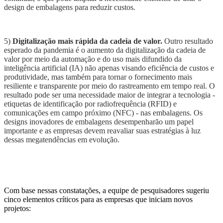
design de embalagens para reduzir custos.
5)
Digitalização mais rápida da cadeia de valor.
Outro resultado
esperado da pandemia é o aumento da digitalização da cadeia de
valor por meio da automação e do uso mais difundido da
inteligência artificial (
IA
)
não apenas
visando
eficiência de custos e
produtividade, mas também para tornar o fornecimento mais
resiliente e transparente por meio do rastreamento em tempo real. O
resultado pode ser uma necessidade maior de integrar a tecnologia -
etiquetas de identificação por radiofrequência (RFID) e
comunicações
em
campo próximo (NFC) - nas embalagens. Os
designs
inovadores de embalagens desempenharão um papel
importante
e as
empresas
devem reavaliar suas estratégias à luz
dessas megatendências em evolução.
Com base nessas constatações, a equipe de pesquisadores sugeriu
c
inco elementos críticos para
as empresas que
inicia
m
novos
projetos: