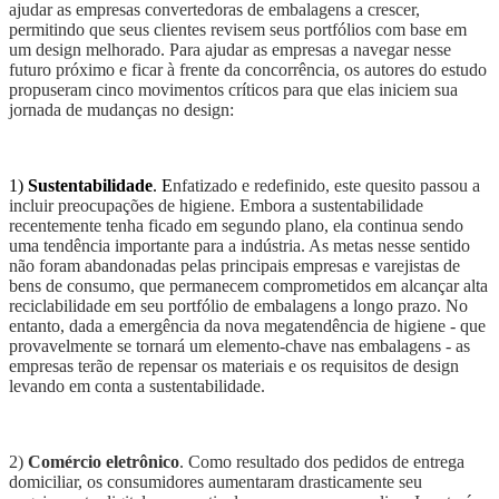
ajudar as empresas converte
doras de
embalagens
a
crescer,
permitindo que
seu
s clientes revisem seus portfólios
c
om
base em
um
design
melhorado
. Para ajudar as empresas a navegar n
esse
futuro próximo
e ficar à frente da concorrência,
os autores do estudo
prop
useram
cinco movimentos críticos para
que elas
inici
em
sua
jornada de mudança
s
no
design
:
1)
Sustentabilidade
. E
nfatizado e redefinido, este quesito passou a
incluir preocupações de higiene. Embora a sustentabilidade
recentemente tenha ficado em segundo plano, ela continua sendo
uma tendência importante para a indústria. As metas
nesse sentido
não foram abandonadas pelas principais empresas e varejistas de
bens de consumo, que permanecem comprometidos em alcançar alta
reciclabilidade em seu portfólio de embalagens a longo prazo. No
entanto, dada a emergência da nova megatendência de higiene - que
provavelmente se tornará um elemento-chave
nas
embalagens - as
empresas terão
de
repensar os materiais e os requisitos de
design
levando em conta a
sustent
abilidade
.
2)
Comércio eletrônico
. Como resultado dos pedidos de entrega
domiciliar
, os consumidores aumentaram drasticamente seu