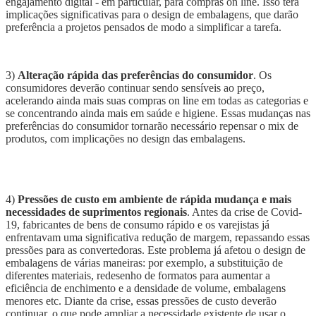
engajamento digital - em particular, para
compras
on line
. Isso terá
implicações significativas para o
design de embalagens, que darão
preferência a projetos pensados de modo a simplificar a tarefa.
3)
Alteração rápida das preferências do consumidor
.
Os
consumidores
deverão
continu
ar
sendo sensíveis ao preço,
acelerando ainda mais suas compras
on line
em todas as categorias e
se concentrando ainda mais em saúde e higiene. Essas mudanças nas
preferências do consumidor tornarão necessário repensar o
mix
de
produtos,
com
implicações no
design
da
s
embalagens.
4)
Pressões de custo em ambiente de rápida mudança e mais
necessidades de suprimentos regionais
. Antes da crise de Covid-
19
,
fabricantes de bens de consumo rápido
e os varejistas já
enfrentavam uma significativa redução de margem, repassando
essas
pressões para
as convertedoras
. Es
t
e problema já afetou o
design
de
embalagens de várias maneiras: por exemplo, a substituição de
diferentes materiais, redesenh
o de
formatos para aumentar a
eficiência de enchimento e a densidade de volume, embalagens
menores e
tc
. Diante da crise, essas pressões de custo
deverão
continuar,
o que pode ampliar a necessidade existente de usar o