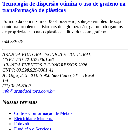
Tecnologia de dispersão otimiza o uso de grafeno na
transformação de plásticos
Formulada com insumo 100% brasileiro, solução em óleo de soja
contorna problemas históricos de aglomeração, garantindo ganhos
de propriedades para os plásticos aditivados com grafeno.
04/08/2026
ARANDA EDITORA TÉCNICA E CULTURAL
CNPJ: 55.922.157.0001-66
ARANDA EVENTOS E CONGRESSOS
2026
CNPJ: 03.598.920/0001-41
Al. Olga, 315
–
01155-900
São Paulo
,
SP
–
Brasil
Tel.:
(11) 3824-5300
info@arandaeditora.com.br
Nossas revistas
Corte e Conformação de Metais
Eletricidade Moderna
Fotovolt
Fundição e Serviços