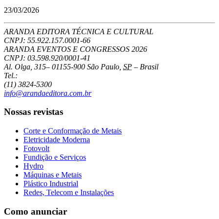
23/03/2026
ARANDA EDITORA TÉCNICA E CULTURAL
CNPJ: 55.922.157.0001-66
ARANDA EVENTOS E CONGRESSOS
2026
CNPJ: 03.598.920/0001-41
Al. Olga, 315
–
01155-900
São Paulo
,
SP
–
Brasil
Tel.:
(11) 3824-5300
info@arandaeditora.com.br
Nossas revistas
Corte e Conformação de Metais
Eletricidade Moderna
Fotovolt
Fundição e Serviços
Hydro
Máquinas e Metais
Plástico Industrial
Redes, Telecom e Instalações
Como anunciar