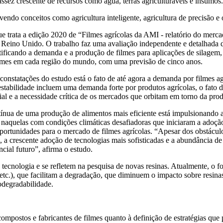
sez crescente de recursos como água, terras agriculturáveis e insumos.
vendo conceitos como agricultura inteligente, agricultura de precisão e
e trata a edição 2020 de “Filmes agrícolas da AMI - relatório do mercad
 Reino Unido. O trabalho faz uma avaliação independente e detalhada de
ificando a demanda e a produção de filmes para aplicações de silagem,
filmes em cada região do mundo, com uma previsão de cinco anos.
 constatações do estudo está o fato de até agora a demanda por filmes a
stabilidade incluem uma demanda forte por produtos agrícolas, o fato de
ial e a necessidade crítica de os mercados que orbitam em torno da pr
ínua de uma produção de alimentos mais eficiente está impulsionando a
naquelas com condições climáticas desafiadoras que iniciaram a adoção 
ortunidades para o mercado de filmes agrícolas. “Apesar dos obstáculo
o, a crescente adoção de tecnologias mais sofisticadas e a abundância d
cial futuro”, afirma o estudo.
ecnologia e se refletem na pesquisa de novas resinas. Atualmente, o f
 etc.), que facilitam a degradação, que diminuem o impacto sobre resin
odegradabilidade.
ompostos e fabricantes de filmes quanto à definição de estratégias qu