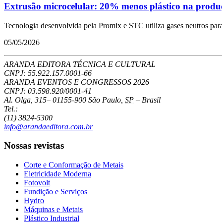
Extrusão microcelular: 20% menos plástico na produç
Tecnologia desenvolvida pela Promix e STC utiliza gases neutros par
05/05/2026
ARANDA EDITORA TÉCNICA E CULTURAL
CNPJ: 55.922.157.0001-66
ARANDA EVENTOS E CONGRESSOS
2026
CNPJ: 03.598.920/0001-41
Al. Olga, 315
–
01155-900
São Paulo
,
SP
–
Brasil
Tel.:
(11) 3824-5300
info@arandaeditora.com.br
Nossas revistas
Corte e Conformação de Metais
Eletricidade Moderna
Fotovolt
Fundição e Serviços
Hydro
Máquinas e Metais
Plástico Industrial