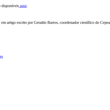
o disponíveis
aqui
.
 em artigo escrito por Geraldo Barros, coordenador científico do Cep
po