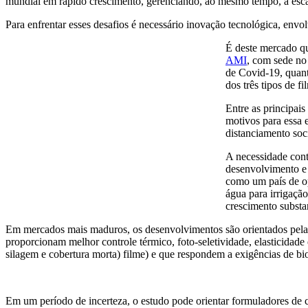
mundial em rápido crescimento, gerenciando, ao mesmo tempo, a escas
Para enfrentar esses desafios é necessário inovação tecnológica, envol
É deste mercado qu
AMI
, com sede no
de Covid-19, quant
dos três tipos de 
Entre as principais
motivos para essa e
distanciamento soc
A necessidade cont
desenvolvimento e 
como um país de op
água para irrigaçã
crescimento substan
Em mercados mais maduros, os desenvolvimentos são orientados pela t
proporcionam melhor controle térmico, foto-seletividade, elasticidade
silagem e cobertura morta) filme) e que respondem a exigências de bi
Em um período de incerteza, o estudo pode orientar formuladores de c