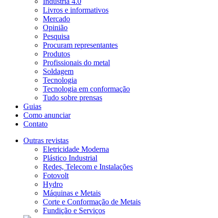
Indústria 4.0
Livros e informativos
Mercado
Opinião
Pesquisa
Procuram representantes
Produtos
Profissionais do metal
Soldagem
Tecnologia
Tecnologia em conformação
Tudo sobre prensas
Guias
Como anunciar
Contato
Outras revistas
Eletricidade Moderna
Plástico Industrial
Redes, Telecom e Instalações
Fotovolt
Hydro
Máquinas e Metais
Corte e Conformação de Metais
Fundição e Serviços